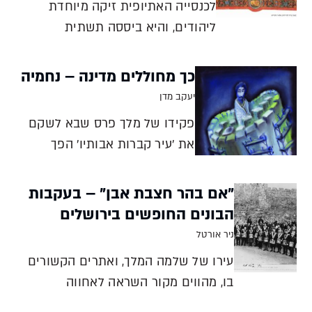
לכנסייה האתיופית זיקה מיוחדת
ליהודים, והיא ביססה תשתית
לתפיסה נוצרית השואבת ישירות מן
התנ"ך מודל של מלכות ארצית
כך מחוללים מדינה – נחמיה
שמאחדת דת, לאום ומדינה. לקשר זה
יעקב מדן
יש תוצאות פוליטיות שמצטרפות עד
פקידו של מלך פרס שבא לשקם
היום לשיתוף האינטרסים של ישראל
את 'עיר קברות אבותיו' הפך
ואתיופיה נגד הטרור האסלאמי אסף
למנהיג של מדינה-בדרך ושל כוח
מלא
מגן מכורח הנסיבות, ובעיקר מכוח
"אם בהר חצבת אבן" – בעקבות
תגובתו אליהן, שהתאפיינה
הבונים החופשים בירושלים
במסירות אישית יוצאת דופן,
ניר אורטל
בניקיון כפיים גמור ובאומץ יעקב
עירו של שלמה המלך, ואתרים הקשורים
מדן עזרא ונחמיה היו שילוב מנצח
בו, מהווים מקור השראה לאחווה
בהנה
העולמית אפופת המסתורין. קבר דוד בהר