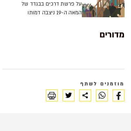
על פרשת דרכים בבגדד של
ובתפיסת החירות המאתגרת
המאה ה-19 ניצבה דמותו
והמתריסה שהוא מציע-
המרשימה ויפת התואר של
החירות לפרש מחדש, לדמיין,
הרב יוסף חיים כמופת
מדורים
ליזום ולהיפתח לממדים
לשילוב של הרבצת תורה
מגוונים. גם יס
והלכה עם פתיחות לרוחות
הזמן. סיפורו של ה'בן איש
חי', מנהיג נערץ, שנגלה לרב
עובדיה יוסף בחלומו
ושהמקובל יצחק כדורי עוד
מוזמנים לשתף
זכה לשמוע תורה