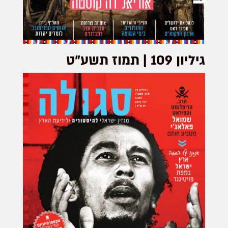
גיליון 109 | תמוז תשע"ט