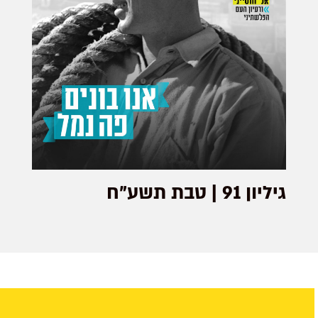
גיליון 91 | טבת תשע"ח