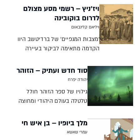
ציון, מערת צדקיהו ושוק מחנה יהודה
ויז'ניץ – רשמי מסע מצולם
קשורים כולם בבנייה החופשית ניר
לדרום בוקובינה
אורטל אל הפתח שנפער מתחת לחומת
ויליאם קלינבאום
העיר העתיקה בירושלים צעדו עשרות א
'מצבות המגפיים' של ברדיטשב היוו
הקדמה מתאימה לביקור בעיירה
ששמה הפך למותג חסידי, וכמעט כל
תושביה ערב השואה היו יהודים ויליאם
סוד חדש ועתיק – הזוהר
קלינבאום בגיליון הקודם יכולתם
יהודה יפרח
לקרוא על פרויקט 'מסע אל המורשת
גילויו של ספר הזוהר חולל
היהודית' של מרכז זלמן שזר לתולדות
טלטלה בעולם היהודי ומחוצה
ישראל, ש
לו. השפעתו על התרבות
היהודית הייתה ועודנה
מלך ביופיו – בן איש חי
דרמטית. נראה שסוד קסמו
עמרי שאשא
נעוץ בתורתו החדשנית