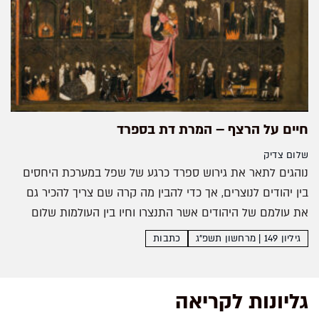
חיים על הרצף – המרת דת בספרד
שלום צדיק
נוהגים לתאר את גירוש ספרד כרגע של שפל במערכת היחסים
בין יהודים לנוצרים, אך כדי להבין מה קרה שם צריך להכיר גם
את עולמם של היהודים אשר התנצרו וחיו בין העולמות שלום
צדיק במשך שנים...
גיליון 149 | מרחשון תשפ״ג
כתבות
גליונות לקריאה