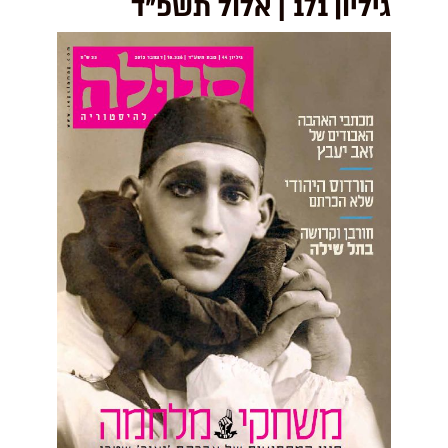
גיליון 171 | אלול תשפ"ד