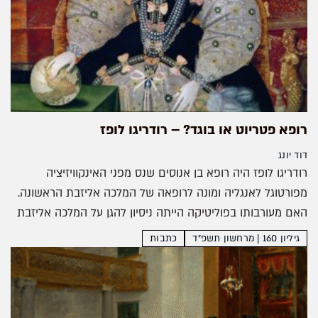
רופא פטריוט או בוגד? – רודריגו לופז
דוד יונג
רודריגו לופז היה רופא בן אנוסים שנס מפני האינקוויזיציה
מפורטוגל לאנגליה ומונה לרופאה של המלכה אליזבת הראשונה.
האם מעורבותו בפוליטיקה הייתה ניסיון להגן על המלכה אליזבת
במלחמתה נגד ספרד, או שהוא היה סוכן כפול שזמם...
גיליון 160 | מרחשון תשפ״ד
כתבות