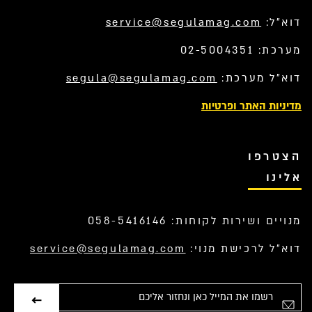
דוא”ל:
service@segulamag.com
מערכת: 02-5004351
דוא”ל מערכת:
segula@segulamag.com
מדיניות האתר ופרטיות
הצטרפו
אלינו
מנויים ושירות לקוחות: 058-5416146
דוא”ל לרכישת מנוי:
service@segulamag.com
אימייל