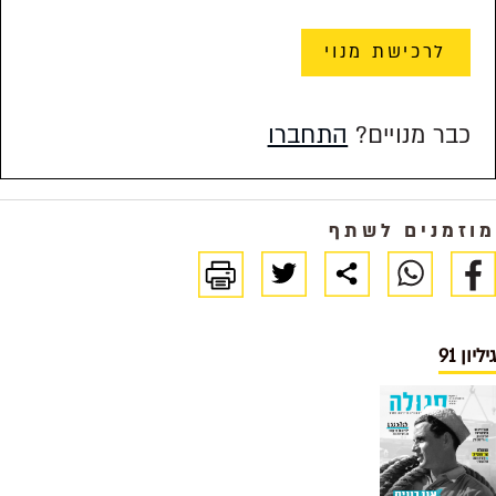
לרכישת מנוי
כבר מנויים?
התחברו
זמנים לשתף
ון 91