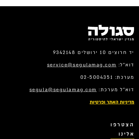
יד חרוצים 10 ירושלים 9342148
דוא”ל:
service@segulamag.com
מערכת: 02-5004351
דוא”ל מערכת:
segula@segulamag.com
מדיניות האתר ופרטיות
הצטרפו
אלינו