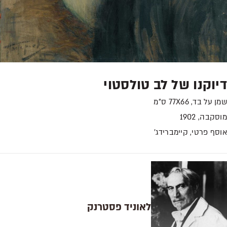
וקנו של לב טולסטוי
על בד, 77X66 ס"מ
קבה, 1902
ף פרטי, קיימברידג'
לאוניד פסטרנק