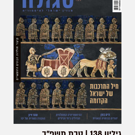
מערכת
סגולה ...
גיליון 138 | טבת תשפ"ב