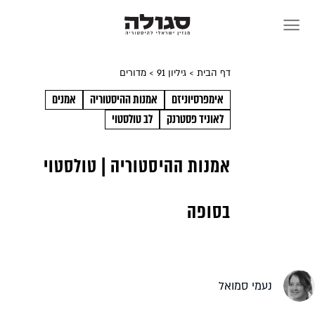
Sk
conte
דף הבית
> גיליון 91
> מדורים
אימפרסיוניזם
אמנות ההיסטוריה
אמנים
לאוניד פסטרנק
לב טולסטוי
אמנות ההיסטוריה | טולסטוי
בסופה
נעמי סמואל