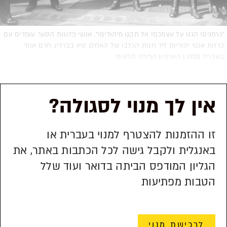
"גרמנים! הגנו על עצמכם! אל תקנו מיהודים!". אנשי פלוגות הסער עומדים עם
כרזות אנטי יהודיות ליד חנות הכלבו של האחים טיץ בברלין, חרם אחד
באפריל 1933 | הארכיון הפולני הלאומי
אין לך מנוי לסגולה?
זו ההזמנות להצטרף למנוי בעברית או
באנגלית ולקבל גישה לכל הכתבות באתר, את
הגליון המודפס הביתה בדואר ועוד שלל
הטבות מפתיעות
לרכישת מנוי