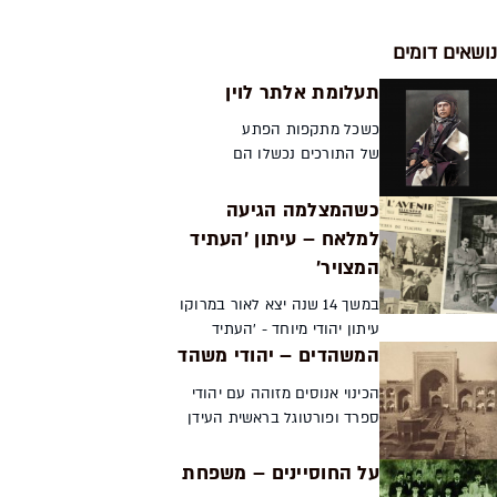
נושאים דומים
תעלומת אלתר לוין
כשכל מתקפות הפתע
של התורכים נכשלו הם
הבינו מי מגלה את
צפונותיהם והפכו את
כשהמצלמה הגיעה
הארץ כדי למצוא אותו.
למלאח – עיתון 'העתיד
סיפורו של המשורר,
המצויר'
המרגל וסוכן הביטוח
אלתר לוין ותעלומת
במשך 14 שנה יצא לאור במרוקו
מותו תמר הי...
עיתון יהודי מיוחד - 'העתיד
המשהדים – יהודי משהד
המצויר'. העיתון לא רק נכתב על
ידי יהודים עבור יהודים, אלא גם
הכינוי אנוסים מזוהה עם יהודי
הציג לראשונה בתצלומים את הווי
ספרד ופורטוגל בראשית העידן
חייהם. סיפורו ...
המודרני, אך לפני פחות
ממאתיים שנה נידונו יהודי העיר
על החוסיינים – משפחת
משהד שבאיראן לגורל דומה.