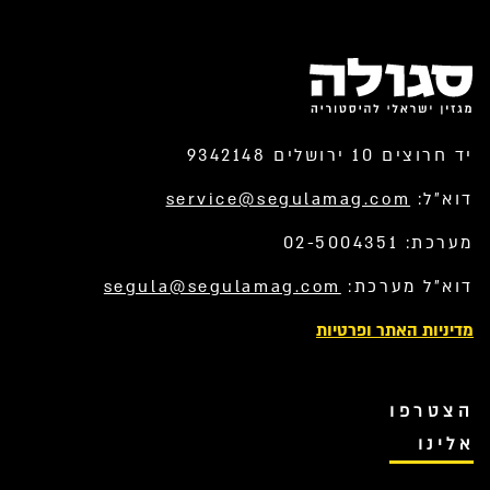
יד חרוצים 10 ירושלים 9342148
דוא”ל:
service@segulamag.com
מערכת: 02-5004351
דוא”ל מערכת:
segula@segulamag.com
מדיניות האתר ופרטיות
הצטרפו
אלינו