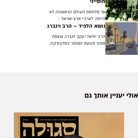
חוסייני
מה עשו מאה שנה של חיי
אנוסי...
עד מלחמת העולם הראשונה לא
הייתה לערביי ארץ ישראל -
נושא הלפיד – הרב וינברג
פלשתינה - תודעה עצמית של
לאום, ואי אפשר לדמיין היווצרות
הרב יחיאל יעקב וינברג, שצמח
של תודעה כזו בלי משפחת
מתוך תנועת המוסר בסלבודקה,
חוסייני. סיפור בן 300 שנה על מ...
שלט בשפות ובתרבויות שונות.
הוא היה מיחידי הסגולה שנשאו
אתם את לפיד התורה מתוך עולם
הישיבות הישן, דרך התופ...
אולי יעניין אותך גם