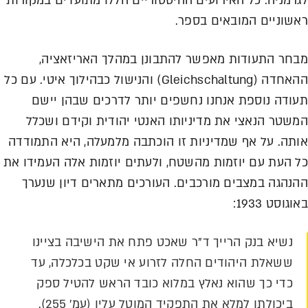
לגרמניה. כל האירועים ההיסטוריים הללו מתועדים במקורות
ראשוניים המובאים בספר.
מבחר התעודות מאפשר להתבונן במהלך האריזאציה,
ההאחדה (Gleichschaltung) והנישול כבהילוך איטי. עם כל
תעודה נוספת אנחנו נחשפים יותר לדרכים שבהן יישם
המשטר הנאצי את מדיניותו האנטי יהודית וקידם ושכלל
אותה. על אף שמדיניות זו הוכתבה מלמעלה, היא התמודדה
כל העת עם יוזמות מהשטח, ולעתים יוזמות אלה העמידו את
ההנהגה במצבים מורכבים. העורכים מתארים דיון שנערך
באוגוסט 1933:
נשיא בנק הרייך ד"ר שאכט פתח את הישיבה בציינו
ששאלת היהודים החלה לזרוע אי שקט בכלכלה, עד
כדי כך שהוא נאלץ במלוא כובד הראש להטיל ספק
ביכולתו למלא את התפקיד המוטל עליו (עמ' 255).