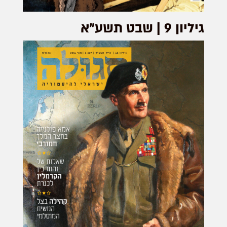
גיליון 9 | שבט תשע"א