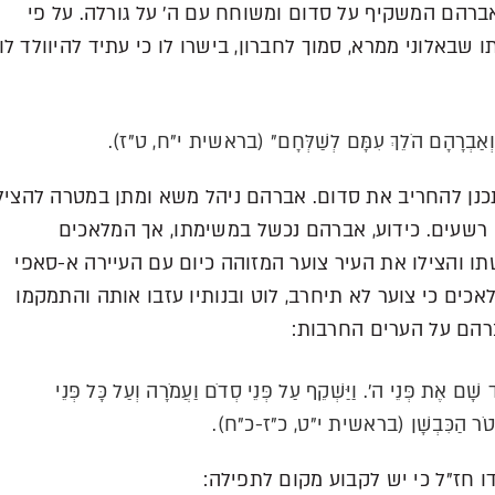
ברהם המשקיף על סדום ומשוחח עם ה' על גורלה. על פי
אלוני ממרא, סמוך לחברון, בישרו לו כי עתיד להיוולד לו
סְדֹם, וְאַבְרָהָם הֹלֵךְ עִמָּם לְשַׁלְּחָם" (בראשית י"ח, ט"ז).
תכנן להחריב את סדום. אברהם ניהל משא ומתן במטרה להציל
ם רשעים. כידוע, אברהם נכשל במשימתו, אך המלאכים
ו והצילו את העיר צוער המזוהה כיום עם העיירה א-סאפי
ים כי צוער לא תיחרב, לוט ובנותיו עזבו אותה והתמקמו
רהם על הערים החרבות:
שָׁם אֶת פְּנֵי ה'. וַיַּשְׁקֵף עַל פְּנֵי סְדֹם וַעֲמֹרָה וְעַל כָּל פְּנֵי
 כְּקִיטֹר הַכִּבְשָׁן (בראשית י"ט, כ"ז-כ"ח).
חז"ל כי יש לקבוע מקום לתפילה: