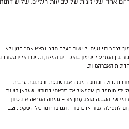
 אחד, שני זוגות של טביעות רגליים, שלוש דתות
ך לכפר בני נעים וליישוב מעלה חבר, נמצא אתר קטן ולא
בור בין המזרע לישימון בואכה ים המלח, ונקשרו אליו מסורות
הדתות האברהמיות.
ודרת גדולה ובתוכה מבנה אבן שבפתחו כתובת ערבית
 ידי מוחמד בן אסמאיל אל-סבאחי בחודש שעבאן בשנת
ומר בספטמבר 963. בקיר הדרומי של המבנה מוצב מִחְרַאבּ – גומחה המראה את כיוון
ם לתפילה עבור אדם בודד, וגם בדרומו של השקע מוצב