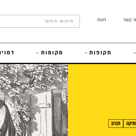
ר קשר
חנות
תקופות
מקומות
דמויו
תיקה
חברון