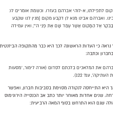
קום לתפילתו, א-לוהי אברהם בעזרו. וכשמת אומרים לו:
ינו. ואברהם אבינו מנא לן דקבע מקום [מנין לנו שקבע
ֹּקֶר אֶל הַמָּקוֹם אֲשֶׁר עָמַד שָׁם אֶת פְּנֵי ה'", ואין עמידה
 נראה כי העדות הראשונה לכך היא כבר מהתקופה הביזנטית.
חברון וכתבה:
רהם את המלאכים בלכתם לסדום (אורה לימור, 'מסעות
יקה', עמ' 122).
ך היא התייחסה לנקודה מסוימת בסביבות חברון, ואפשר
. שנים אחדות מאוחר יותר כתב אב הכנסייה הירונימוס
אולה שגם הוא התרחש בסוף המאה הרביעית: