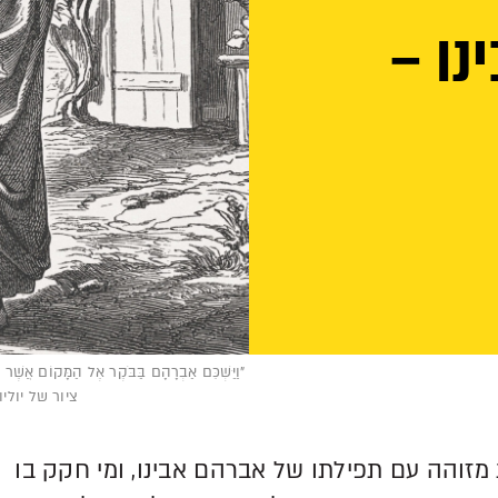
נו –
"וַיַּשְׁכֵּם אַבְרָהָם בַּבֹּקֶר אֶל הַמָּקוֹם אֲ
ציור של יוליוס שנור פ
מזוהה עם תפילתו של אברהם אבינו, ומי חקק בו