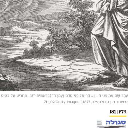
שֶׁר עָמַד שָׁם אֶת פְּנֵי ה׳. וַיַּשְׁקֵף עַל פְּנֵי סְדֹם וַעֲמֹרָה" (בראשית י"ט). תחריט על בסיס
ון קרולספלד, 1877 | ZU_09/Getty Images
גיליון 181