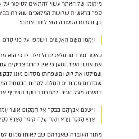
מיקומו של האתר עשוי להתאים לסיפור על א
ספר בראשית שלושת המלאכים שאירח בביתו שב
בן, ובסיום הסעודה הוא ליווה אותם:
וַיָּקֻמוּ מִשָּׁם הָאֲנָשִׁים וַיַּשְׁקִפוּ עַל פְּנֵי 
כאשר נפרד מהמלאכים ה' גילה לו כי הוא מ
את אנשי העיר, וטען כי אין להרוג צדיקים ע
שמילטו את לוט ומשפחתו מסדום נענו לבקשת
שבדרום מזרח ים המלח. למרות הבטחת המלאכ
במערה מעל העיר. למחרת בבוקר השקיף אב
וַיַּשְׁכֵּם אַבְרָהָם בַּבֹּקֶר אֶל הַמָּקוֹם אֲשֶׁר עָמַד 
אֶרֶץ הַכִּכָּר וַיַּרְא וְהִנֵּה עָלָה קִיטֹר הָאָרֶץ
מתוך העובדה שאברהם שב לאותו מקום למדו 