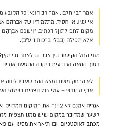
אמר רבי חלבו, אמר רב הונא: כל הקובע מ
אי עניו, אי חסיד, מתלמידיו של אברהם אב
מקום לתפילתו]? דכתיב: "וַיַּשְׁכֵּם אַבְרָהָם בַּב
אלא תפילה (בבלי ברכות ו' ע"ב).
מתי החל הקישור בין אברהם לאתר נבי יקין?
בסוף המאה הרביעית ביקרה הנוסעת אגריה ב
לא הרחק משם נמצא ההר שעדיו ליווה אב
ארץ הקודש – עולי רגל נוצרים בשלהי העת העת
אגריה אמנם לא ציינה את המיקום המדויק, א
לשער שמדובר במקום שיש ממנו תצפית מזרחה
מכתב לאוסטכיום, ובו תיאר את מסעו עם פ