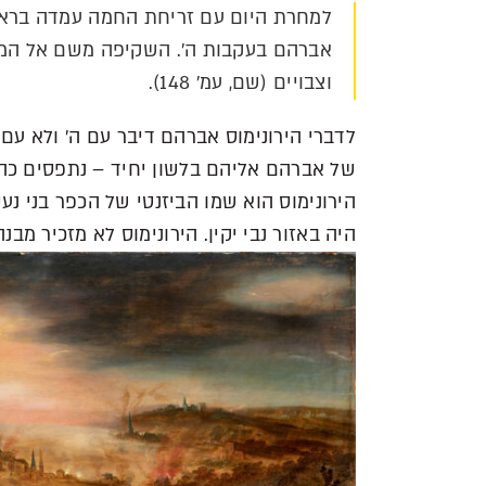
למחרת היום עם זריחת החמה עמדה בראש 
אברהם בעקבות ה'. השקיפה משם אל המדב
וצבויים (שם, עמ' 148).
לדברי הירונימוס אברהם דיבר עם ה' ולא ע
של אברהם אליהם בלשון יחיד – נתפסים כה
הירונימוס הוא שמו הביזנטי של הכפר בני נ
היה באזור נבי יקין. הירונימוס לא מזכיר מבנ