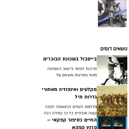
נושאים דומים
בייסבול בשכונת הבוכרים
תרבות הפנאי ביישוב הושפעה
מאוד מארצות מוצאם של
העולים. כמו האחרים, גם העולים
מארצות הברית רצו להרגיש
מקלעים ואינפוזיה מאחורי
בבית. זיכרונות וקטעי עיתונות
גדרות תיל
מימי המנדט מעידים על
ניסיונותי...
מלחמת העולם הראשונה הפכה
קשה ואכזרית כל כך במידה רבה
החיים כסיפור קפקאי –
בשל שינויים טכנולוגיים מהירים
שבעקבותיהם הגיעו לשדה הקרב
פרנץ קפקא