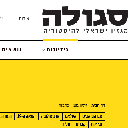
Skip
to
אודות
צו
content
גיליונות
נושאים
דף הבית
> גיליון 181
> כתבות
אברהם אבינו
אסלאם
ארכיאולוגיה
המאה ה-19
העת הע
נבי יקין
קברים
תנ"ך