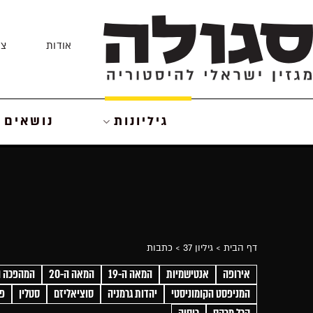
Skip
to
אודות
צו
content
גיליונות
נושאים
דף הבית
> גיליון 37
> כתבות
אירופה
אנטישמיות
המאה ה-19
המאה ה-20
המהפכה ה
המניפסט הקומוניסטי
יהדות גרמניה
סוציאליזם
סטלין
פר