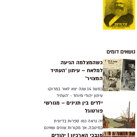
נושאים דומים
כשהמצלמה הגיעה
למלאח – עיתון 'העתיד
המצויר'
במשך 14 שנה יצא לאור במרוקו
עיתון יהודי מיוחד - 'העתיד
ילדים בין תנינים – מגורשי
המצויר'. העיתון לא רק נכתב על
ידי יהודים עבור יהודים, אלא גם
פורטוגל
הציג לראשונה בתצלומים את הווי
זה נראה כמו ספרות בדיונית
חייהם. סיפורו ...
במיטבה, אך מקורות שונים שאינם
מנבכי הארכיון | יהודים
תלויים זה בזה מספרים על