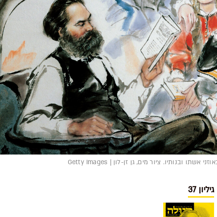
ובנותיו. ציור מים, גן זן-לון | Getty Images
גיליון 37