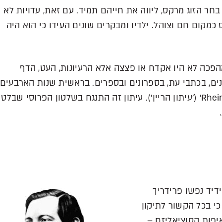
חר הזוג מרקס, ליווה את חייהם תמיד. עם זאת, עדויות לא
ום חם וצוהל. ילדיו ומבקרים שונים העידו כי הוא היה
ה לא היו אקדח או פצצה אלא הרעיונות, העט, הדף
ים, בכתבי עת, בספרונים ובספרים. בראשית שנות הארבעים
התמנה מרקס לעורך העיתון 'Rheinische Zeitung' ('עיתון הריין'). עיתון זה התנגח בשלטון הפרוסי שבלט
דיד נפשו פרידריך
כי בכל הקשור לתיקון
יפות הסוציאליזם –