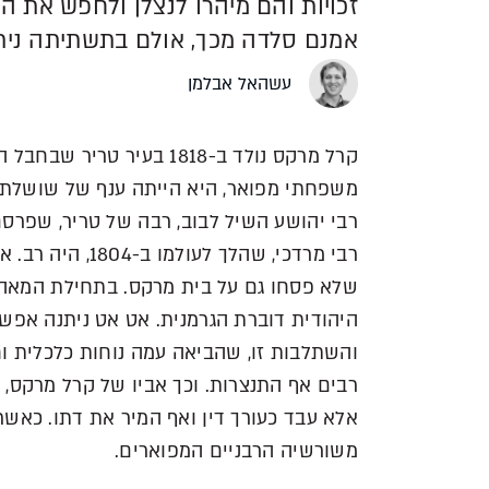
זכויות והם מיהרו לנצלן ולחפש את 
אמנם סלדה מכך, אולם בתשתיתה ניתן 
עשהאל אבלמן
קרל מרקס נולד ב-1818 בעי
משפחתי מפואר, היא הייתה ענף של שושלת 
רבי יהושע השיל לבוב, רבה של טריר, שפרסם
שלא פסחו גם על בית מרקס. בתחילת המאה
היהודית דוברת הגרמנית. אט אט ניתנה אפש
והשתלבות זו, שהביאה עמה נוחות כלכלית ו
רבים אף התנצרות. וכך אביו של קרל מרקס,
אלא עבד כעורך דין ואף המיר את דתו. כא
משורשיה הרבניים המפוארים.