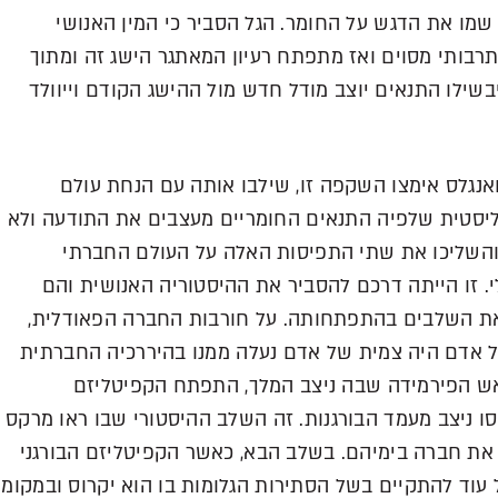
שמו את הדגש על החומר. הגל הסביר כי המין האנושי
רבותי מסוים ואז מתפתח רעיון המאתגר הישג זה ומתוך
בשילו התנאים יוצב מודל חדש מול ההישג הקודם וייוולד
אנגלס אימצו השקפה זו, שילבו אותה עם הנחת עולם
יסטית שלפיה התנאים החומריים מעצבים את התודעה ולא
והשליכו את שתי התפיסות האלה על העולם החברתי
י. זו הייתה דרכם להסביר את ההיסטוריה האנושית והם
את השלבים בהתפתחותה. על חורבות החברה הפאודלית,
 אדם היה צמית של אדם נעלה ממנו בהיררכיה החברתית
ש הפירמידה שבה ניצב המלך, התפתח הקפיטליזם
ו ניצב מעמד הבורגנות. זה השלב ההיסטורי שבו ראו מרקס
 את חברה בימיהם. בשלב הבא, כאשר הקפיטליזם הבורגני
 עוד להתקיים בשל הסתירות הגלומות בו הוא יקרוס ובמקומו