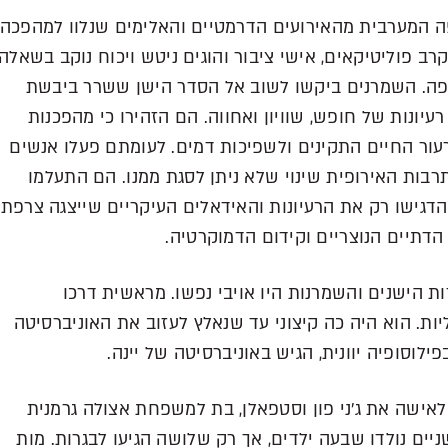
 המערבית מהאירועים הדרמטיים והאלימים שנלוו למהפכה
ב פוליטיקאים, אישי ציבור והוגים ניטש ויכוח נוקב בשאלה
פה. השמרנים ביקשו לשוב אל הסדר הישן ששרר ביבשת
יונות של חופש, שוויון ואחווה. הם הזהירו כי מהפכנות
עור החיים התקינים ולשפיכות דמים. לעומתם פעלו אנשים
ות האירופית שינוי שלא ניתן לסגת ממנו. הם התעלמו
דגישו רק את הרעיונות והאידאלים העיקריים שייצגה צרפת:
ם הדתיים הנוצריים וקידום הדמוקרטיה.
 הישנים והשמרנות היו אויבי נפשו. מראשית דרכו
. הוא היה כה קיצוני עד שנאלץ לעזוב את האוניברסיטה
לוסופיה יוונית, הגיש באוניברסיטה של יינה.
אישה את ג'ני פון וסטפאלן, בת למשפחת אצולה גרמנית
שניים נולדו שבעה ילדים, אך רק שלושה הגיעו לבגרות. מות