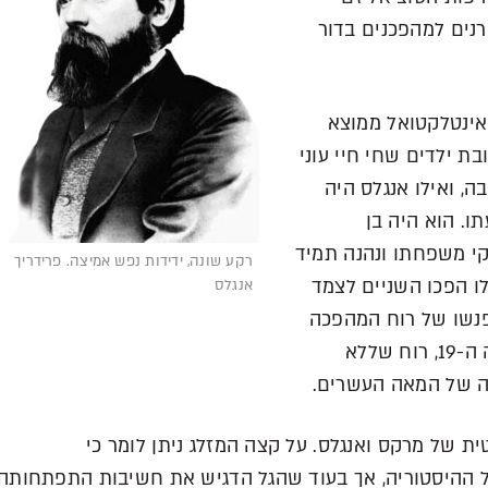
נים למהפכנים בדור
 אינטלקטואל ממוצא
בת ילדים שחי חיי עוני
, ואילו אנגלס היה
תו. הוא היה בן
 משפחתו ונהנה תמיד
רקע שונה, ידידות נפש אמיצה. פרידריך
לו הפכו השניים לצמד
אנגלס
 פנשו של רוח המהפכה
הסוציאליסטית שהחלה מתארגנת בלב המאה ה-19, רוח שללא
יה של המאה העשרים.
ת של מרקס ואנגלס. על קצה המזלג ניתן לומר כי
על ההיסטוריה, אך בעוד שהגל הדגיש את חשיבות התפתחותה