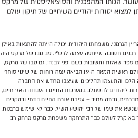
העושר. הגותו המהפכנית והסוציאליסטית של מרקס
למצוא יסודות יהודיים משיחיים של תיקון עולם
ר טריר שבחבל הריין הגרמני. משפחתו היהודית יכולה הייתה להתגאות באילן
רבנים חשובה שייחסה עצמה לרש"י. סב סבו של מרקס היה
 ספר שאלות ותשובות בשם 'פני לבנה'. גם סבו של מרקס,
רבי מרדכי, שהלך לעולמו ב-1804, היה רב. אולם ראשית המאה ה-19 הביאה עמה רוחות של שינוי סוחף
 הלכו והתעצמו תהליכים שעיצבו מחדש את החברה
רות ליהודים להשתלב במערכות החיים והעבודה האזרחיים,
חברתית, גבתה מחיר – עזיבת אורח החיים הדתי ובמקרים
 שנשא את שמו של רבי יהושע השיל, כבר לא שימש ברבנות
שר בא קרל לעולם כבר התרחקה משפחת מרקס מרחק רב