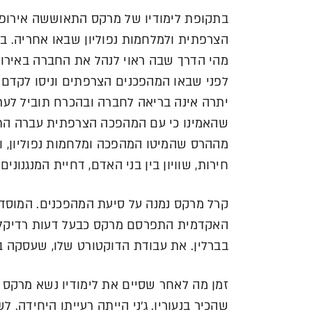
בתקופת לימודיו של מרקס התאוששה אירופה
הצרפתית ולמלחמות נפוליון שבאו אחריה. בקר
מהי הדרך שבה ראוי לנהל את החברה באירו
לפני שבאו המהפכנים הצרפתים וניסו לקדם רע
יתרה אינה בריאה לחברה ובהכרח תוביל לער
שהאמינו כי עם המהפכה הצרפתית עברה התרב
מההרס שהמיטו המהפכה ומלחמות נפוליון, וה
חירות, שוויון בין בני האדם, דחיית המנגנוני
קרל מרקס נמנה על סיעת המהפכנים. המוסדות
האקדמית התפרסם מרקס כבעל דעות רדיקליות
בברלין. את עבודת הדוקטורט שלו, שעסקה בפי
זמן מה לאחר שסיים את לימודיו נשא מרקס ל
שהכיר בנעוריו. ג'ני הייתה רעייתו היחידה. ל