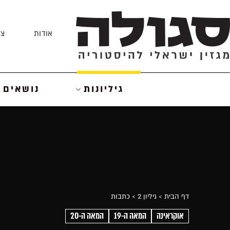
Skip
to
אודות
צו
content
גיליונות
נושאים
דף הבית
> גיליון 2
> כתבות
אוקראינה
המאה ה-19
המאה ה-20