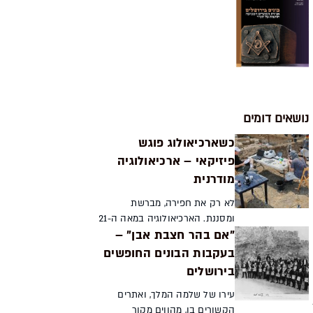
נושאים דומים
כשארכיאולוג פוגש
פיזיקאי – ארכיאולוגיה
מודרנית
לא רק את חפירה, מברשת
ומסננת. הארכיאולוגיה במאה ה-21
"אם בהר חצבת אבן" –
עושה שימוש בכלים מדעיים
מגוונים ומשוכללים ביותר, ונעזרת
בעקבות הבונים החופשים
במדענים מתחומי הפיזיקה,
בירושלים
הכימיה, הביולוגיה והגאולוגי...
עירו של שלמה המלך, ואתרים
הקשורים בו, מהווים מקור