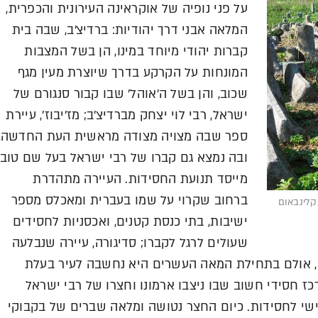
על פני נופיה של אוקראינה העירונית והכפרית,
המלאה אבני דרך יהודיות: ברדיצ'ב, שבה בית
קברות יהודי מיוחד במינו, הן בשל המצבות
המונחות על הקרקע בדרך שיוצרת מעין מגף
שכוב, והן בשל ה'אוהל' שבו קבור סנגורם של
ישראל, רבי לוי יצחק מברדיצ'ב; מז'יבוז', עיירת
ספר שבה מצויה מצודה מראשית העת החדשה,
ובה נמצא גם קברו של רבי ישראל בעל שם טוב,
מייסד תנועת החסידות. העיירה מתהדרת
ברחוב שקרוי על שמו בעברית ומאכלס מספר
קלינבאום
ישיבות, בתי כנסת קטנים, ואכסניות לחסידים
שעולים לרגל לקברו; סדיגורה, עיירה שנבלעה
תה, אולם בתחילת המאה העשרים היא נחשבה לעיר בעלת
רכז חסידי חשוב שבו ניצבו ארמונו וחצרו של רבי ישראל
לישי לחסידות. כיום החצר נטושה ומלאה שברים של בקבוקי