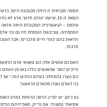
תמונה מקראית זו היתה מקובעת היטב בדעתם
המאה ה-15, שישנו 'עולם חדש', ארץ
עולמם – הגיאוגרפיה המקובלת היתה מלאה ב
המתמיהה, שביבשת הנוספת חיו גם בני אדם. 
ולראות בהם 'בעלי חיים מדברים', אבל העוב
תרבות.
האם גם אנשים אלה הם צאצאי אדם הראשון?
חייבים לומר שהאנשים הללו באו מן העולם היש
הם נוצרו בהתחלה בעולם החדש הזה." אך הס
בני האדם נוצרו מהאדם הראשון".
גם כיום, יש לציין, הדעה הרווחת במדע האנ
אסיאתי (מונגולי, אם נדייק. מאפייניהם הפיס