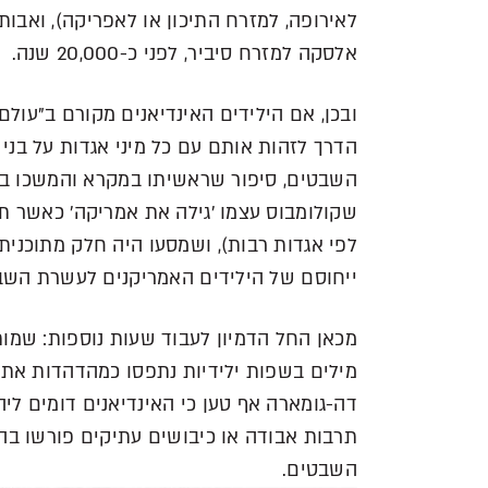
לאירופה, למזרח התיכון או לאפריקה), ואבות
אלסקה למזרח סיביר, לפני כ-20,000 שנה.
ובכן, אם הילידים האינדיאנים מקורם ב"עול
הדרך לזהות אותם עם כל מיני אגדות על בני
השבטים, סיפור שראשיתו במקרא והמשכו בת
שקולומבוס עצמו 'גילה את אמריקה' כאשר ת
לפי אגדות רבות), ושמסעו היה חלק מתוכנית 
ייחוסם של הילידים האמריקנים לעשרת הש
מכאן החל הדמיון לעבוד שעות נוספות: שמות
מילים בשפות ילידיות נתפסו כמהדהדות את 
דה-גומארה אף טען כי האינדיאנים דומים ליה
תרבות אבודה או כיבושים עתיקים פורשו 
השבטים.