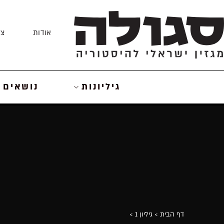
Skip
to
אודות
צו
content
גיליונות
נושאים
דף הבית
> גיליון 1
>