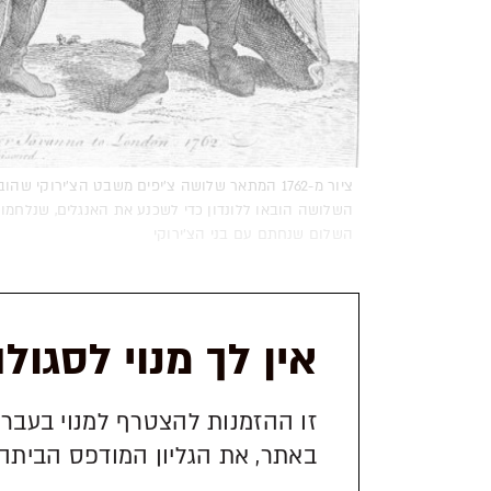
ציור מ-1762 המתאר שלושה צ'יפים משבט הצ'ירוקי ש
השלושה הובאו ללונדון כדי לשכנע את האנגלים, שנלחמו
השלום שנחתם עם בני הצ'ירוקי
אין לך מנוי לסגול
זו ההזמנות להצטרף למנוי בעברי
באתר, את הגליון המודפס הביתה