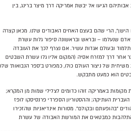
 אבותיהם הגיעו אל יבשת אמריקה דרך מיצר ברינג, בין
ם הישן", הרי שהם בעצם האחים האבודים שלנו. מכאן קצרה
 אדם שנעלמו – ובראש ובראשונה סיפור גלות עשרת
למוד ובעולם אגדות עשיר. אם נצרף לכך את העובדה
ר אחר דרך למזרח אסיה (המקום אליו גלו עשרת השבטים
משיחית של ניצור העולם כולו, כמפורט ב'ספר הנבואות' שלו,
בטים הוא כמעט מתבקש.
 מקומות באמריקה זוהו כדומים לצלילי שמות מן המקרא;
העברית העתיקה; וההסטוריון הספרדי פרנסיסקו לופז
ודים "בהופעתם ובקולם". מסורות אינדיאניות שהזכירו
בהתלהבות כמבטאים את המורשת האבודה של עשרת