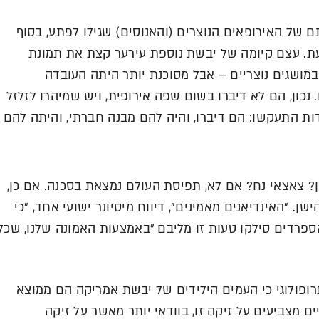
 של האירופאים הנוצרים (והאנוסים) שגילו לפתע, בסוף
 לא נודעת. עצם קיומה של יבשת נוספת עירער קצת את תמונת
מושגים נוצריים – אבל מסוכנת יותר היתה העובדה
נכון, הם לא דיברו בשום שפה אירופית, ויש שמיהרו לזלזל
דות התעקשו: הם דיברו, והיה להם מבנה חברתי, והיתה להם
 צאצאי נח? אם לא, תפיסת העולם נמצאת בסכנה. אם כן,
ן. "האינדיאנים מאמינים", דיווח מיסיונר ישועי אחד, "כי
פרדים סילקו טעות זו מליבם "באמצעות האמונה שלנו, שכל
תרופולוגי כי העמים הילידים של יבשת אמריקה הם ממוצא
יים מצביעים על זיקה זו, בוודאי יותר מאשר על זיקה