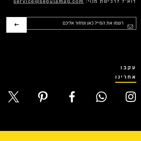
דוא”ל לרכישת מנוי:
service@segulamag.com
אימייל
עקבו
אחרינו