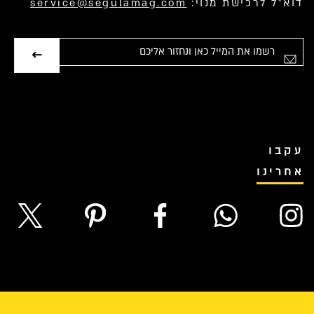
דוא”ל לרכישת מנוי:
service@segulamag.com
אימייל
עקבו
אחרינו