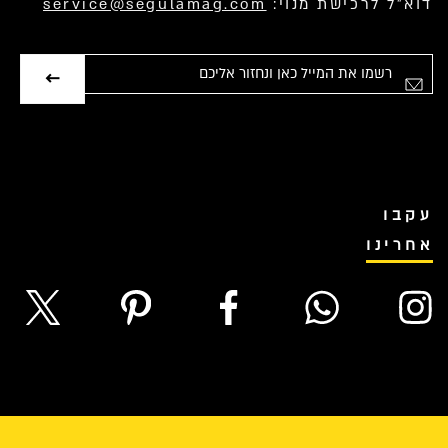
דוא”ל לרכישת מנוי:
service@segulamag.com
אימייל
עקבו
אחרינו