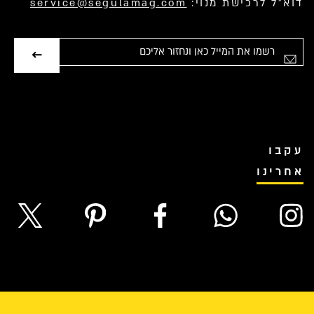
דוא”ל לרכישת מנוי:
service@segulamag.com
אימייל
עקבו
אחרינו