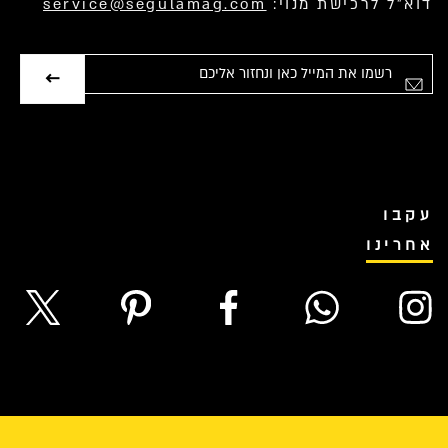
דוא”ל לרכישת מנוי:
service@segulamag.com
אימייל
עקבו
אחרינו