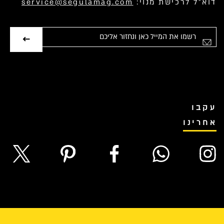
דוא”ל לרכישת מנוי:
service@segulamag.com
אימייל
עקבו
אחרינו