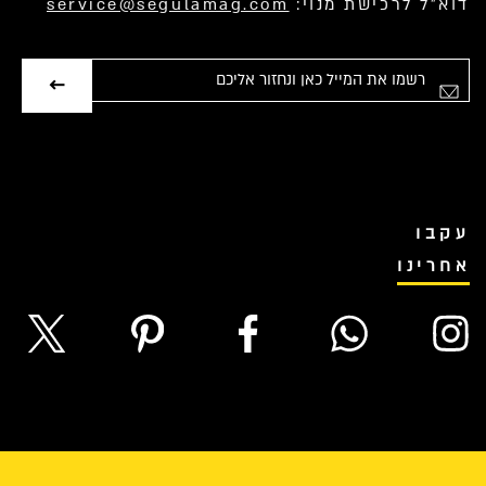
דוא”ל לרכישת מנוי:
service@segulamag.com
אימייל
עקבו
אחרינו