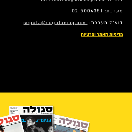
מערכת: 02-5004351
דוא”ל מערכת:
segula@segulamag.com
מדיניות האתר ופרטיות