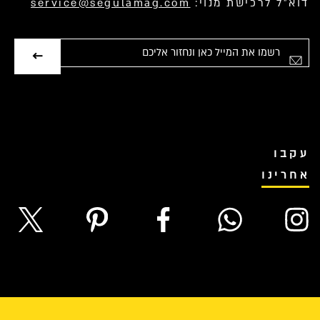
דוא”ל לרכישת מנוי:
service@segulamag.com
אימייל
עקבו
אחרינו