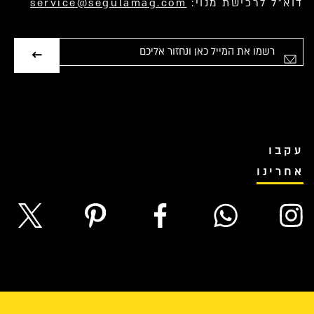
דוא”ל לרכישת מנוי:
service@segulamag.com
אימייל
עקבו
אחרינו