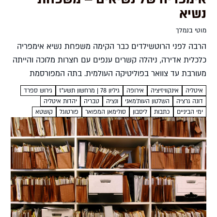
נשיא
מוטי בנמלך
הרבה לפני הרוטשילדים כבר הקימה משפחת נשיא אימפריה
כלכלית אדירה, ניהלה קשרים ענפים עם חצרות מלוכה והייתה
מעורבת עד צוואר בפוליטיקה העולמית. בתה המפורסמת
ביותר של המשפחה, דונה גרציה, הפכה סמל לגאווה יהודית,
איטליה
אינקוויזיציה
אירופה
גיליון 78 | מרחשון תשע"ז
גירוש ספרד
ליוזמה ולסולידריות...
דונה גרציה
השלטון העות'מאני
ונציה
טבריה
יהדות איטליה
ימי הביניים
כתבות
ליסבון
סולימאן המפואר
פורטוגל
קושטא