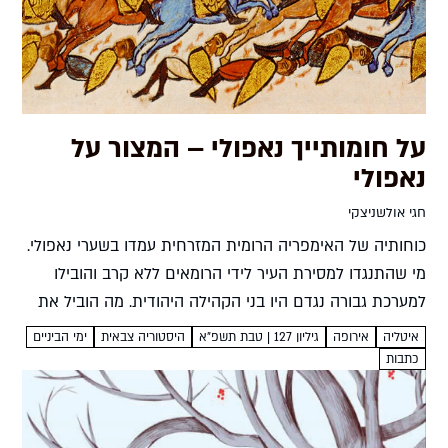
על חומותייך נאפולי – המצור על
נאפולי
חגי אולשניצקי
כוחותיה של האימפריה הרומית המזרחית עמדו בשערי נאפולי.
מי שהתנגדו למסירת העיר לידי הרומאים ללא קרב והובילו
למערכת גבורה נגדם היו בני הקהילה היהודית. מה הוביל את
היהודים למלחמה? חגי אולשניצקי בין סיפורי הגבורה,
איטליה
אירופה
גיליון 127 | טבת תשפ"א
היסטוריה צבאית
ימי הביניים
המלחמה...
כתבות