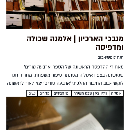
מנבכי הארכיון | אלמנה שכולה
ומדפיסה
חנה לוקשין-בוב
מאחורי ההדפסה הראשונה של הספר 'ארבעה טורים'
שנעשתה בצפון איטליה מסתתר סיפור משפחתי מחריד חנה
לוקשין-בוב החיבור ההלכתי 'ארבעה טורים' יצא לאור לראשונה
בדפוס בעיירה פיובה די סאקו שבצפון איטליה ב-1475. הספר
איטליה
גיליון 92 | שבט תשע"ח
ימי הביניים
מדורים
נשים
המודפס מעניק לקורא...