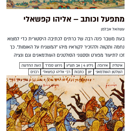
מתפעל וכותב – אליהו קפשאלי
עשהאל אבלמן
בעת משבר פנה רבה של כרתים לכתיבה היסטורית כדי למצוא
נחמה ותקווה ולהזכיר לקוראיו מיהו "המשגיח על האומות". כך
זכו לתיעוד מפורט וססגוני הסולטנים העות'מאנים וגם ונציה
מלאת העוצמה והיופי. אבל נראה שהצידוק התאולוגי היה...
איטליה
אירופה
גיליון 4 | אב תש"ע
גירוש ספרד
העת החדשה
השלטון העות'מאני
יוון
כתבות
רבי אליהו קפשאלי
רבנים