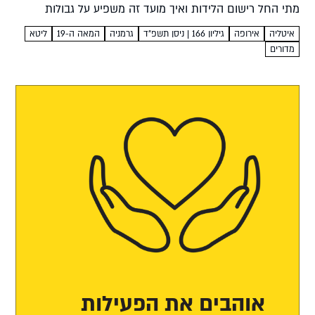
מתי החל רישום הלידות ואיך מועד זה משפיע על גבולות
היכולת לשרטט עץ משפחתי?...
איטליה
אירופה
גיליון 166 | ניסן תשפ”ד
גרמניה
המאה ה-19
ליטא
מדורים
אוהבים את הפעילות