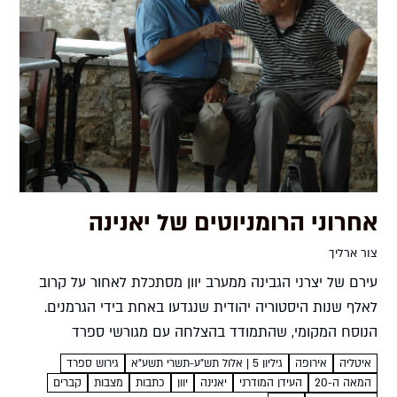
אחרוני הרומניוטים של יאנינה
צור ארליך
עירם של יצרני הגבינה ממערב יוון מסתכלת לאחור על קרוב
לאלף שנות היסטוריה יהודית שנגדעו באחת בידי הגרמנים.
הנוסח המקומי, שהתמודד בהצלחה עם מגורשי ספרד
שהצטרפו במאה ה-16, משמר יותר מכל נוסח אחר את
איטליה
אירופה
גיליון 5 | אלול תש"ע-תשרי תשע"א
גירוש ספרד
הסידור...
המאה ה-20
העידן המודרני
יאנינה
יוון
כתבות
מצבות
קברים