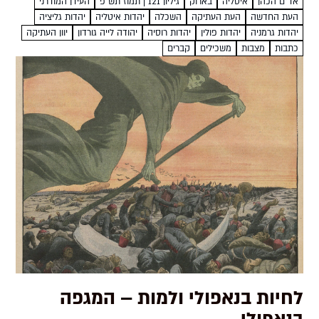
אד"ם הכהן
איטליה
בארוק
גיליון 121 | תמוז תש"פ
העידן המודרני
העת החדשה
העת העתיקה
השכלה
יהדות איטליה
יהדות גליציה
יהדות גרמניה
יהדות פולין
יהדות רוסיה
יהודה לייה גורדון
יוון העתיקה
כתבות
מצבות
משכילים
קברים
לחיות בנאפולי ולמות – המגפה