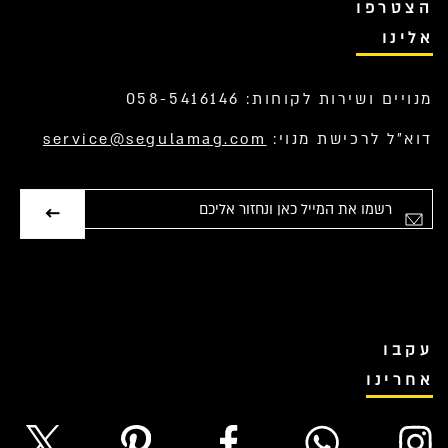
הצטרפו
אלינו
מנויים ושירות לקוחות: 058-5416146
דוא”ל לרכישת מנוי:
service@segulamag.com
אימייל
עקבו
אחרינו