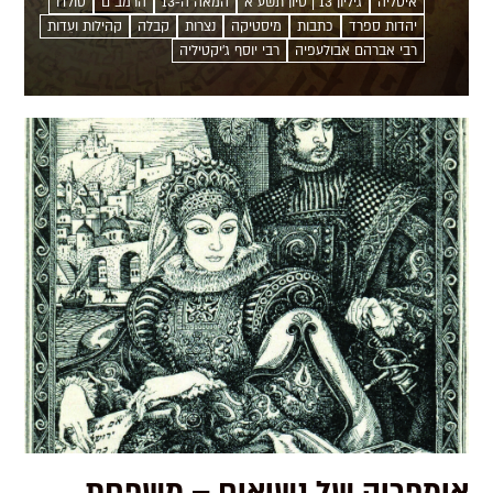
איטליה
גיליון 13 | סיון תשע"א
המאה ה-13
הרמב"ם
טולדו
להחזרת הנבואה - שיש להן היום הד בשיטות ניו-אייג'
יהדות ספרד
כתבות
מיסטיקה
נצרות
קבלה
קהילות ועֵדות
רבי אברהם אבולעפיה
רבי יוסף ג'יקטיליה
מדיטטיביות -...
אימפריה של נשיאים – משפחת