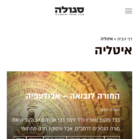
Skip
to
content
דף הבית
> איטליה
איטליה
המורה לנבואה – אבולעפיה
יהודה יפרח
בכל מקום שאליו נדד לימד רבי אברהם אבולעפיה את
מורה הנבוכים לרמב"ם, אבל עיסוקיו חרגו מתחומי
ההיגיון והשכל הישר. תורותיו של המקובל שהכין עצמו