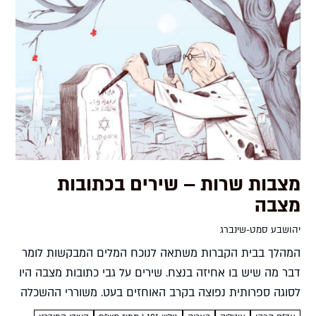
מצבות שרות – שירים בכתובות
מצבה
יהושבע סמט-שינברג
המהלך בבית הקברות משתאה לנוכח המלים המבקשות לומר
דבר מה שיש בו אחיזה בנצח. שירים על גבי כתובות מצבה היו
לסוגה ספרותית נפוצה בקרב האוחזים בעט. משוררי ההשכלה
העבריים אספו כתובות קדומות, התפרנסו מכתיבת שרים...