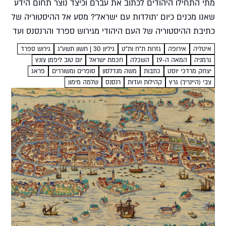
מתי התחילו היהודים לכתוב את עברם וכיצד נוצר תחום הידע
שאנו מכנים כיום 'תולדות עם ישראל'? מסע אל ההיסטוריה של
כתיבת ההיסטוריה של העם היהודי מגירוש ספרד והרנסנס ועד
לצבי גרץ עשהאל אבלמן מה ידע...
איטליה
אירופה
גזרות ת"ח ות"ט
גיליון 30 | חשון תשע"ג
גירוש ספרד
גרמניה
המאה ה-19
השכלה
חכמת ישראל
יום טוב ליפמן צונץ
יצחק מרדכי יוסט
כתבות
משה מנדלסון
סופרים ומשוררים
פראג
צבי (היינריך) גרץ
קהילות ועֵדות
רנסנס
שלמה מימון