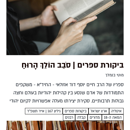
ביקורת ספרים | סֹבֵב הוֹלֵךְ הָרוּחַ
מוטי בנמלך
ספריו של הרב חיים יוסף דוד אזולאי - החיד"א - משקפים
התמודדות של אדם שנסע בין קהילות יהודיות בעולם וחצה
גבולות תרבותיים. סקירת יצירתו מעלה אפשרויות לקיום יהודי
אחר מוטי בנמלך סֹבֵב הוֹלֵךְ הָרוּחַמרחבים תרבותיים...
איטליה
ארץ ישראל
ביקורות ספרים
גיליון 167 | אייר תשפ"ד
המאה ה-18
מדורים
קבלה
רבנים