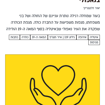
בנאפולי
יאיר זלטנרייך
בעוד שמחלה רגילה נותרת עניינם של החולה ושל בני
משפחתו, מגפות משפיעות על החברה כולה. מגפת הכולרה
שפקדה את העיר נאפולי שבאיטליה בסוף המאה ה-19 הולידה
בהלה, הבליטה פערים חברתיים ואתגרה את הלכידות
איטליה
אירופה
גיליון 119 | אייר תש״פ
המאה ה-19
כולרה
כתבות
החברתית יאיר...
מגיפות