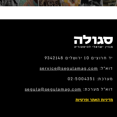
יד חרוצים 10 ירושלים 9342148
דוא”ל:
service@segulamag.com
מערכת: 02-5004351
דוא”ל מערכת:
segula@segulamag.com
מדיניות האתר ופרטיות