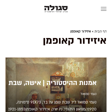
Skip
to
content
דף הבית
> איזידור קאופמן
איזידור קאופמן
אמנות ההיסטוריה | אישה, שבת
נעמי סמואל
נעמי סמואל ליל שבת שמן על בד, 91X73 ס“מוינה,
1920המוזאון היהודי, ניו יורק איזידור קאופמן1921-1853