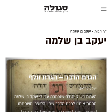
Skip
to
content
דף הבית
> יעקב בן שלמה
יעקב בן שלמה
הגדת הדֶּבֶר – הגדת וולף
יעקב בן־זאב
הערות בשולי הגדה שנכתבה על ידי יעקב בן שלמה
מפנות אותנו למכת הדבר שחוו הסופר ומשפחתו
במגפה שפקדה את אירופה. נראה כי הסופר שנפרד