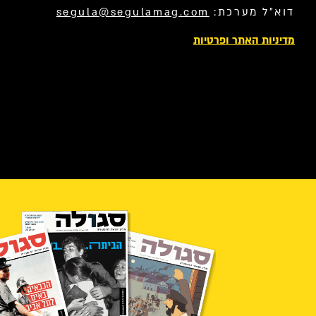
דוא”ל מערכת:
segula@segulamag.com
מדיניות האתר ופרטיות