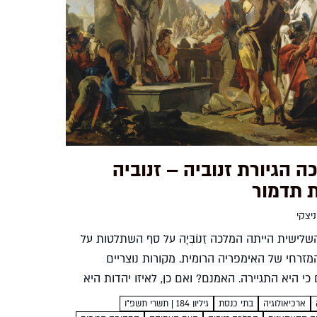
 הגיורת זנוביה – זנוביה
 תדמור
יצקי
לישית הייתה המלכה זֵנוֹבְּיָה על סף השתלטות על
זרחי של האימפריה הרומית. מקורות נוצריים
כי היא התגיירה. האמנם? ואם כן, לאיזו יהדות היא
? סיפורה של זנוביה והיהדות בתקופתה חגי
ארכיאולוגיה
בתי כנסת
גיליון 184 | תשרי תשפ״ו