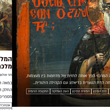
המלכה
מלכת
חגי אולשנ
ה המרכזי הפך אותה לחזית של מלחמות בין מעצמות,
ה הדת הנוצרית בדיאלוג עם הקהילה היהודית...
במאה הש
החלק המ
הים התיכון
המזרח התיכון
העת העתיקה
התקופה הרומית
מספרים 
השתייכה
אנטיוכיה