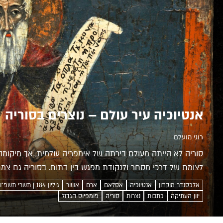
אנטיוכיה עיר עולם – נוצרים בסוריה
רוני מועלם
סוריה לא הייתה מעולם בירתה של אימפריה עולמית, אך מיקומ
לצומת של דרכי מסחר ולנקודת מפגש בין דתות. בסוריה גם צמח
אלכסנדר מוקדון
אנטיוכיה
אסלאם
ארם
אשור
גיליון 184 | תשרי תשפ״ו
יוון העתיקה
כתבות
נצרות
סוריה
פומפיוס הגדול