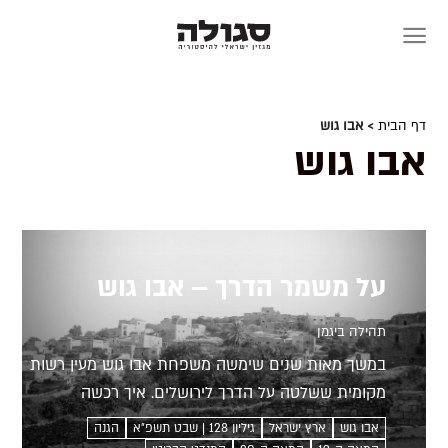
Skip
to
content
דף הבית
> אבו גוש
אבו גוש
על משמר הדרך – אבו גוש
תהילה ביגמן
במשך מאות שנים שימשה משפחת אבו גוש מעין רשות
מקומית ששלטה על הדרך לירושלים. איך רכשה
המשפחה את מעמדה, איך נאבקה עליו בתהפוכות
אבו גוש
ארץ ישראל
גיליון 128 | שבט תשפ״א
הגנה