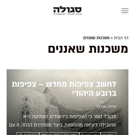
Skip
to
content
דף הבית
> משכנות שאננים
משכנות שאננים
לחשב צפיפות מחדש – צפיפות
ברובע היהודי
איילה אורבך
מקובל לומר כי הצפיפות בירושלים העתיקה היא
שהובילה ליציאה מהחומות. כיצד מסתדרת הנחה זו עם
הנתונים? מסע בעקבות נתוני הצפיפות מלמד על