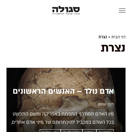
Skip
to
content
דף הבית
> נצרת
נצרת
אדם נולד – האנשים הראשונים
דנה שחם
מין האדם המודרני התפתח באפריקה ומשם התפשט
בכל העולם במקביל להיכחדותם של מיני אדם אחרים,
בעיקר הניאנדרטלים שחיו באירופה ובמערב אסיה. ארץ