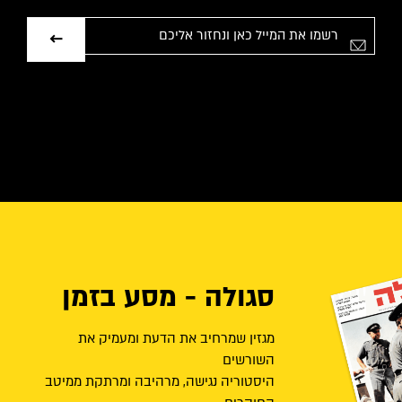
אימייל
סגולה - מסע בזמן
מגזין שמרחיב את הדעת ומעמיק את
השורשים
היסטוריה נגישה, מרהיבה ומרתקת ממיטב