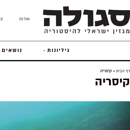
Skip
to
אודות
צו
content
גיליונות
נושאים
דף הבית
> קיסריה
קיסריה