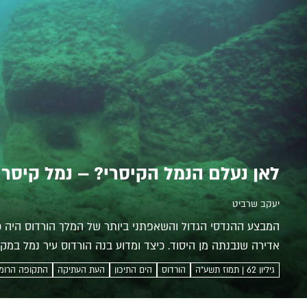
לאן נעלם הנמל הקיסרי? – נמל קיסרי
יעקב שרביט
המבצע ההנדסי הגדול והשאפתני ביותר של המלך הורדוס היה כנ
אדירה שנבנתה מן היסוד. כיצד ומדוע בנה הורדוס עיר נמל במקו
חרב הנמל —...
גיליון 62 | תמוז תשע"ה
הורדוס
הים התיכון
העת העתיקה
התקופה הרומ