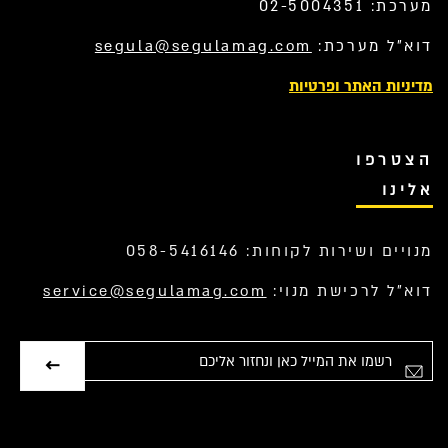
מערכת: 02-5004351
דוא”ל מערכת:
segula@segulamag.com
מדיניות האתר ופרטיות
הצטרפו
אלינו
מנויים ושירות לקוחות: 058-5416146
דוא”ל לרכישת מנוי:
service@segulamag.com
אימייל