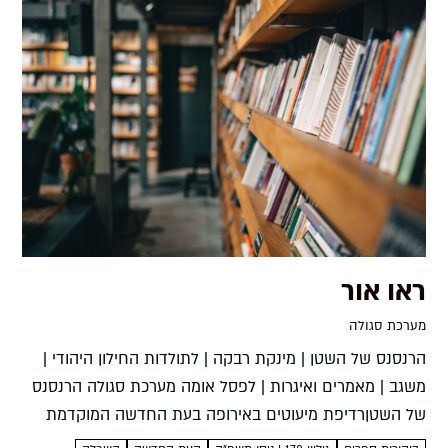
ראו אור
מערכת סגולה
הרנסנס של השטן | מינקת רבקה | לתולדות החילון היהודי |
משגב | מאמרים ואיגרות | לפסל אומה מערכת סגולה הרנסנס
של השטןרדיפת מיעוטים באירופה בעת החדשה המוקדמת
מירי אליאב-פלדוןמאגנס, תשפ"ה, 229 עמ' הרנסנס...