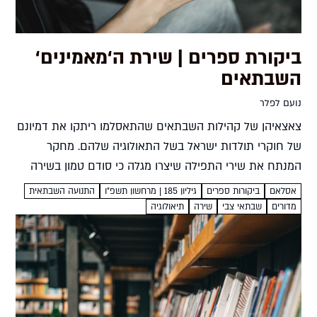
ביקורת ספרים | שירת ה‘מאמינים‘
השבתאים
נועם לפלר
צאצאיהן של קהילות השבתאים שהתאסלמו ריתקו את דמיונם
של חוקרי תולדות ישראל בשל התאולוגיה שלהם. מחקר
המנתח את שירי התפילה שיצרו מגלה כי סודם טמון בשירה
הקהילתית. התחקות דקדקנית אחרי השירים מגלה מה קרה
אסלאם
ביקורות ספרים
גיליון 185 | מרחשון תשפ"ו
התנועה השבתאית
לרוחה...
מדורים
שבתאי צבי
שירה
תיאולוגיה