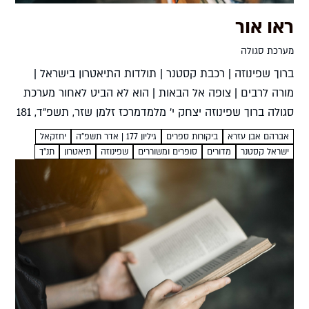
ראו אור
מערכת סגולה
ברוך שפינוזה | רכבת קסטנר | תולדות התיאטרון בישראל |
מורה לרבים | צופה אל הבאות | הוא לא הביט לאחור מערכת
סגולה ברוך שפינוזה יצחק י' מלמדמרכז זלמן שזר, תשפ"ד, 181
עמ' המבוא...
אברהם אבן עזרא
ביקורות ספרים
גיליון 177 | אדר תשפ"ה
יחזקאל
ישראל קסטנר
מדורים
סופרים ומשוררים
שפינוזה
תיאטרון
תנ"ך