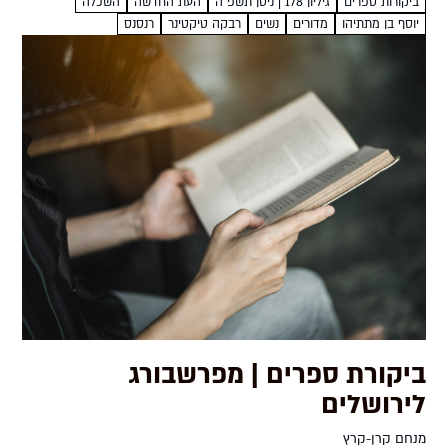
ביקורות ספרים
גיליון 178 | ניסן תשפ"ה
העת החדשה
השכלה
יוסף בן מתתיהו
מדורים
נשים
רבקה טיקטינר
רנסנס
ביקורת ספרים | מפרשבורג
לירושלים
מנחם קרן-קרץ