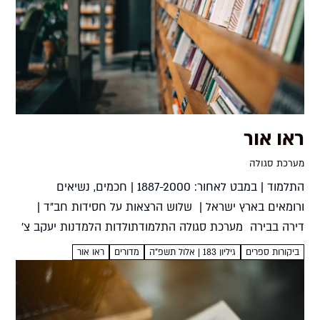
ראו אור
מערכת סגולה
התלמוד | במבט לאחור: 1887-2000 | חכמים, נשיאים
ורומאים בארץ ישראל | שלוש הרצאות על חסידות חב"ד |
דירה בבירה מערכת סגולה התלמודתולדות הלמדנות יעקב צ'
מאיר וישי רוזן-צבימאגנס, תשפ"ה, 394 עמ' מקובל לומר...
ביקורות ספרים
גיליון 183 | אלול תשפ”ה
מדורים
ראו אור