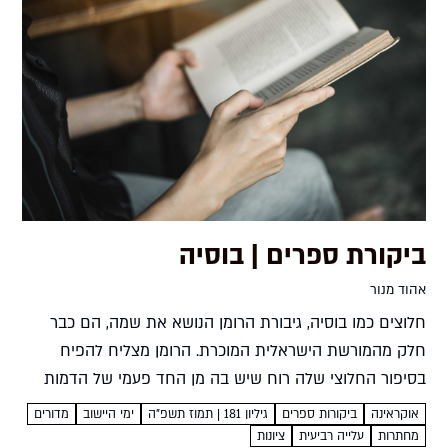
ביקורת ספרים | בוסיה
אהוד מנור
חלוצים כמו בוסיה, גיבורת הרומן הנושא את שמה, הם כבר
חלק מהמורשת הישראלית המוכרת. הרומן מצליח להפיח
בסיפור החלוצי שלה רוח שיש בה מן החד פעמי של הדמות
האישית וגם לטעון אותה בסמליות גדולה אהוד...
אוקראינה
ביקורות ספרים
גיליון 181 | תמוז תשפ”ה
ימי היישוב
מדורים
מחתרות
עלייה רביעית
ציונות