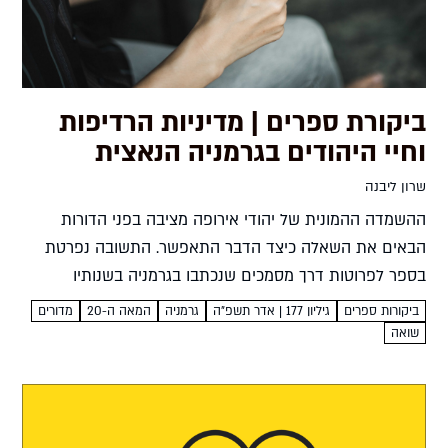
ביקורת ספרים | מדיניות הרדיפות
וחיי היהודים בגרמניה הנאצית
שרון ליבנה
ההשמדה ההמונית של יהודי אירופה מציבה בפני הדורות
הבאים את השאלה כיצד הדבר התאפשר. התשובה נפרטת
בספר לפרוטות דרך מסמכים שנכתבו בגרמניה בשנותיו
הראשונות של השלטון הנאצי, המעידים על השלב הראשון
ביקורות ספרים
גיליון 177 | אדר תשפ"ה
גרמניה
המאה ה-20
מדורים
בהפיכתה של האומה התרבותית...
שואה