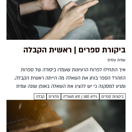
ביקורת ספרים | ראשית הקבלה
עמית עסיס
איך התחילו לפרוח הרעיונות שעמדו ביסודה של ספרות
הזוהר? הספר בוחן את השאלה מה הייתה ראשית הקבלה,
ומגיע למסקנה כי יש להציג את השאלה באופן שונה עמית
עסיס ראשית הקבלהחשיבה מחודשת צחי וייסמוסד ביאליק,
ביקורות ספרים
גיליון 180 | סיון תשפ”ה
מדורים
קבלה
תשפ"ה,...