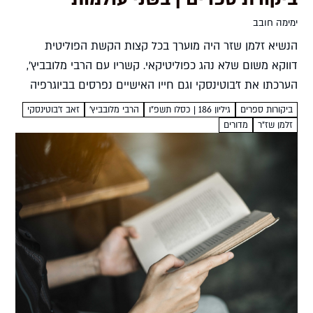
ימימה חובב
הנשיא זלמן שזר היה מוערך בכל קצות הקשת הפוליטית
דווקא משום שלא נהג כפוליטיקאי. קשריו עם הרבי מלובביץ',
הערכתו את ז'בוטינסקי וגם חייו האישיים נפרסים בביוגרפיה
חדשה ימימה חובב בשני עולמותזלמן שזר: ביוגרפיה צבי
ביקורות ספרים
גיליון 186 | כסלו תשפ"ו
הרבי מלובביץ'
זאב ז'בוטינסקי
יקותיאלמאגנס,...
זלמן שז"ר
מדורים