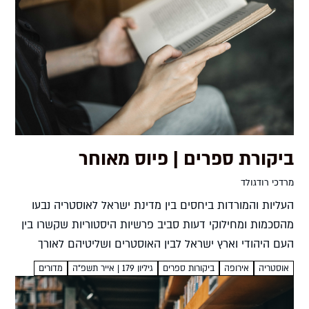
ביקורת ספרים | פיוס מאוחר
מרדכי רודגולד
העליות והמורדות ביחסים בין מדינת ישראל לאוסטריה נבעו
מהסכמות ומחילוקי דעות סביב פרשיות היסטוריות שקשרו בין
העם היהודי וארץ ישראל לבין האוסטרים ושליטיהם לאורך
הדורות מרדכי רודגולד פיוס מאוחרסיפור היחסים הסוערים בין
אוסטריה
אירופה
ביקורות ספרים
גיליון 179 | אייר תשפ”ה
מדורים
אוסטריה וישראל אלדד...