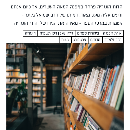
יהדות הונגריה פרחה במפנה המאה העשרים, אך כיום אנחנו
יודעים עליה מעט מאוד. דמותו של הרב שמואל גלזנר -
העומדת במרכז הספר - מאירה את הגיוון של יהודי הונגריה
בעבר, ואולי גם מרמזת על אפשרויות...
אורתודוכסיה
ביקורות ספרים
גיליון 178 | ניסן תשפ"ה
הונגריה
הרב גלאזנר
מדורים
פרשבורג
ציונות