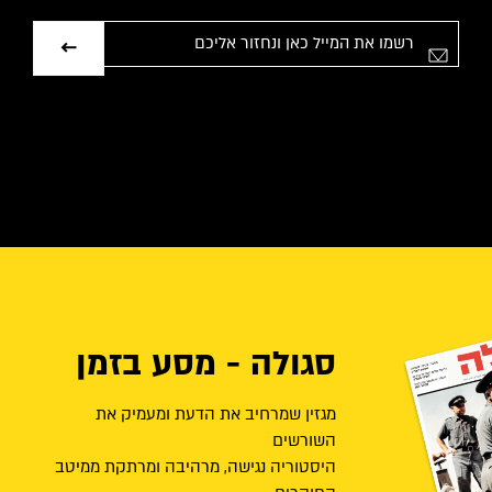
אימייל
סגולה - מסע בזמן
מגזין שמרחיב את הדעת ומעמיק את
השורשים
היסטוריה נגישה, מרהיבה ומרתקת ממיטב