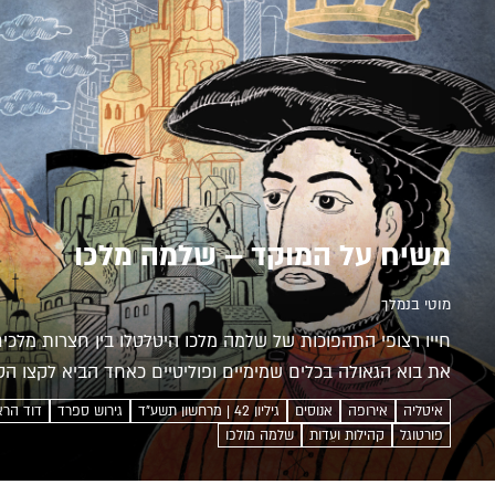
משיח על המוקד – שלמה מלכו
מוטי בנמלך
חייו רצופי התהפוכות של שלמה מלכו היטלטלו בין חצרות מלכים 
את בוא הגאולה בכלים שמימיים ופוליטיים כאחד הביא לקצו הט
לכיכר...
איטליה
אירופה
אנוסים
גיליון 42 | מרחשון תשע"ד
גירוש ספרד
דוד הרא
פורטוגל
קהילות ועֵדות
שלמה מולכו