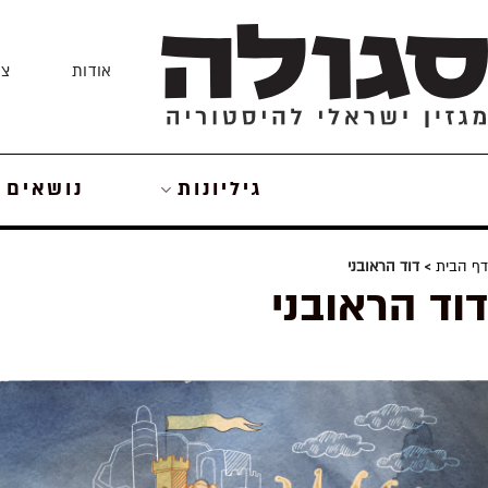
Skip
to
אודות
צו
content
גיליונות
נושאים
דף הבית
> דוד הראובני
דוד הראובני