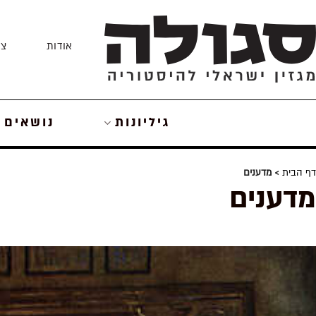
Skip
to
אודות
צו
content
גיליונות
נושאים
דף הבית
> מדענים
מדענים