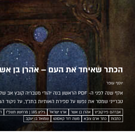
הכתר שאיחד את העם – אהרן בן אשר
יוסף עופר
אלף שנה לפני ה- PDF הראשון בנה יהודי מטבריה ק
טברייני שמסר את נפשו על ספירת האותיות בתנ"ך, על ניקוד המל
אברהם פירקוביץ
אהרן בן אשר
ארץ ישראל
גיליון 185 | מרחשון תשפ"ו
ה
כתבות
כתר ארם צובא
משה דוד קאסוטו
שמואל בן יעקב