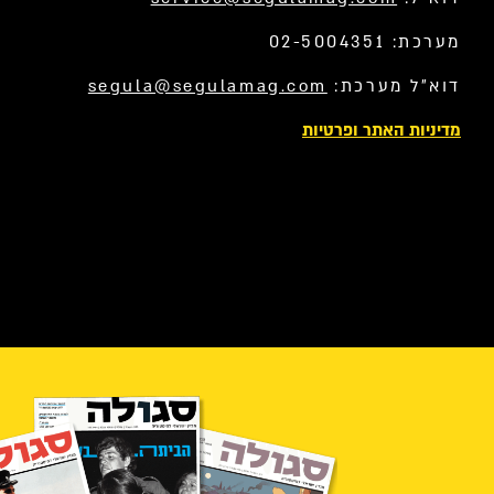
מערכת: 02-5004351
דוא”ל מערכת:
segula@segulamag.com
מדיניות האתר ופרטיות