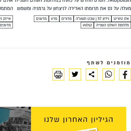
הומוסקסואל. הסרט החדש על פועלו במלחמת העולם השנייה
אולם ל
מעלה על נס את תרומתו האדירה לניצחון על גרמניה ומשמש
המתמטי
גם משל ליחסה של החברה המערבית לאחר...
במקרא, 
אלן טיורינג
גיליון 57 | שבט תשע"ה
מדורים
מדע
מדענים
אייזק ניו
שלו הן ל
מלחמת העולם השנייה
קולנוע
מדענים
מוזמנים לשתף