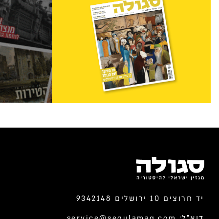
יד חרוצים 10 ירושלים 9342148
דוא”ל:
service@segulamag.com