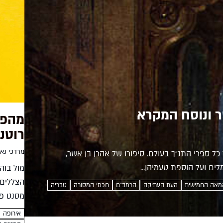
 ונוסח המקרא
מהפכ
רוטנ
מרדכי נאו
ובץ אב של כל ספרי התנ״ך בעולם. סיפורו של אהרן בן אשר,
ים ועל הוספת טעמיהן...
מול בוה
הצללים.
מאה החמישית
העת העתיקה
הרמב"ם
חכמי המסורה
טבריה
מסנט פט
הצאר וש
אירופה