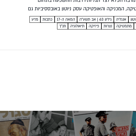
מרבה הפלא לצד תגליותיו רבות ההשפעה בתחום
קה, המכניקה והאופטיקה עסק ניוטון באובססיביות גם
בהיסטוריה ובאלכימיה, והאמין כי התגליות המדעיות
טון
אנגליה
גיליון 63 | אב תשע"ה
המאה ה-17
כתבות
מדע
א יותר...
מתמטיקה
נצרות
פיזיקה
תיאולוגיה
תנ"ך