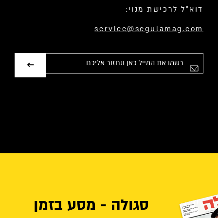
דוא”ל לרכישת מנוי:
service@segulamag.com
אימייל
סגולה - מסע בזמן