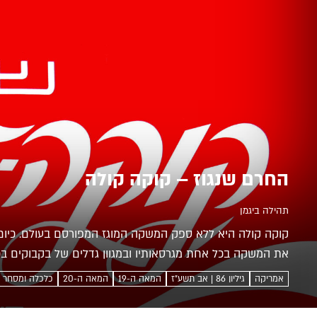
החרם שנגוז – קוקה קולה
תהילה ביגמן
קוקה קולה היא ללא ספק המשקה המוגז המפורסם בעולם. כיום 
את המשקה בכל אחת מגרסאותיו ובמגוון גדלים של בקבוקים בכ
כי עד שלהי שנות...
אמריקה
גיליון 86 | אב תשע"ז
המאה ה-19
המאה ה-20
כלכלה ומסחר