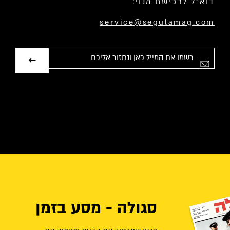
דוא”ל לרכישת מנוי:
service@segulamag.com
אימייל
סגולה - מסע בזמן