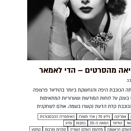
אה מהסרטים – הדי לאמאר
בב
תה הכוכבת היפה והנחשקת ביותר בהוליווד פרצופה
בענק על לוחות המודעות ושערוריות המתאימות
הכוכבת קלת הדעת נקשרו בשמה. אולם לשחקנית
ה ילידת אוסטריה הדי לאמאר היו הרבה יותר מאשר
אמריקה
גיליון 70 | אדר תשע"ו
האימפריה ההבסבורגית
ת וכישרון...
אר
הוליווד
המאה ה-20
כתבות
מדע
עולם הראשונה
מלחמת העולם השנייה
ספרות ותרבות
קולנוע