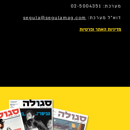
מערכת: 02-5004351
דוא”ל מערכת:
segula@segulamag.com
מדיניות האתר ופרטיות