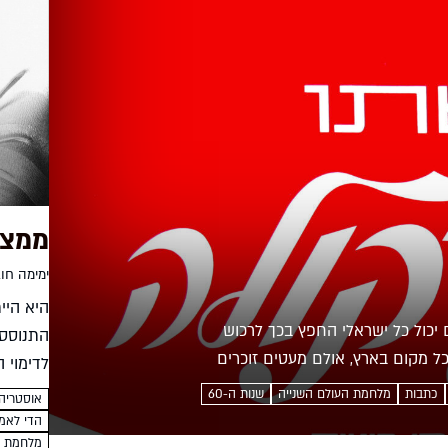
ממצי
ימימה חו
היא היי
יכול כל ישראלי החפץ בכך לרכוש
התנוסס 
ל מקום בארץ, אולם מעטים זוכרים
לדימוי 
היהודיי
כתבות
מלחמת העולם השנייה
שנות ה-60
אוסטריה
פנים יפו
הדי לאמ
מלחמת ה