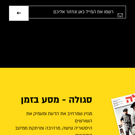
אימייל
סגולה - מסע בזמן
מגזין שמרחיב את הדעת ומעמיק את
השורשים
היסטוריה נגישה, מרהיבה ומרתקת ממיטב