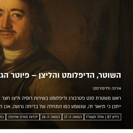
השוטר, הדיפלומט והליצן – פיוטר הגד
אירנה ולדימירסקי
ראש משטרת סנט פטרבורג ודיפלומט בשירות רוסיה וליצן חצר מ
ייתכן כי תיאור זה, שנשמע כמו התחלה של בדיחה גרועה, אכן 
היה הצאר הרוסי פיוטר הגדול....
גיליון 87 | אלול תשע"ז
המאה ה-17
המאה ה-18
יהדות מזרח אירופה
כת