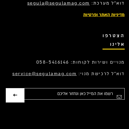
דוא”ל מערכת:
segula@segulamag.com
מדיניות האתר ופרטיות
הצטרפו
אלינו
מנויים ושירות לקוחות: 058-5416146
דוא”ל לרכישת מנוי:
service@segulamag.com
אימייל