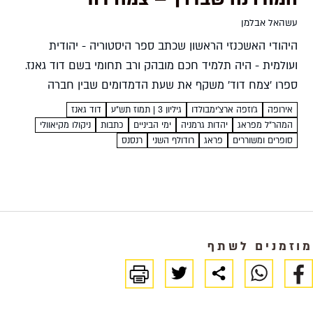
עשהאל אבלמן
היהודי האשכנזי הראשון שכתב ספר היסטוריה - יהודית
ועולמית - היה תלמיד חכם מובהק ורב תחומי בשם דוד גאנז.
ספרו 'צמח דוד' משקף את שעת הדמדומים שבין חברה
מסורתית לחברה מודרנית עשהאל אבלמן דוד גאנז...
אירופה
ג'וזפה ארצ'ימבולדו
גיליון 3 | תמוז תש"ע
דוד גאנז
המהר"ל מפראג
יהדות גרמניה
ימי הביניים
כתבות
ניקולו מקיאוולי
סופרים ומשוררים
פראג
רודולף השני
רנסנס
מוזמנים לשתף