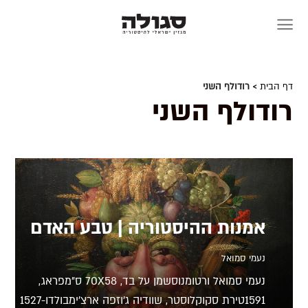
Skip
to
content
דף הבית
> רודולף השני
רודולף השני
אמנות ההיסטוריה | טבע האדם
נעמי סמואל
נעמי סמואל ורטומנוסשמן על בד, 70X58 ס"מפראג,
1591טירת סקוקלוסטר, שוודיה ג'וזפה ארצ'ימבולדו1527-