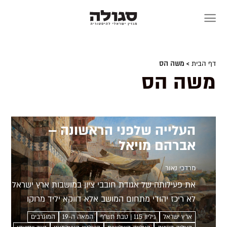
Skip
to
content
דף הבית
> משה הס
משה הס
העלייה שלפני הראשונה –
אברהם מויאל
מרדכי נאור
את פעילותה של אגודת חובבי ציון במושבות ארץ ישראל
לא ריכז יהודי מתחום המושב אלא דווקא יליד מרוקו
שגדל ביפו. איך הגיע אברהם מויאל להיות המוציא
ארץ ישראל
גיליון 115 | טבת תש”ף
המאה ה-19
המוגרבים