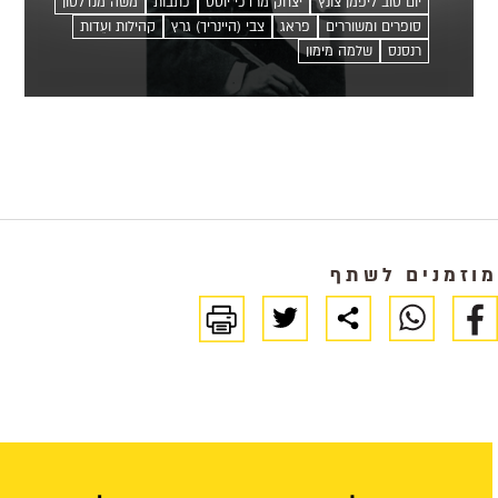
יום טוב ליפמן צונץ
יצחק מרדכי יוסט
כתבות
משה מנדלסון
ידע...
סופרים ומשוררים
פראג
צבי (היינריך) גרץ
קהילות ועֵדות
רנסנס
שלמה מימון
מוזמנים לשתף