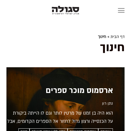
Skip
to
content
דף הבית
> חינוך
חינוך
ארסמוס מוכר ספרים
נתן רון
הוא היה בן זמנו של מרטין לותר וגם לו הייתה ביקורת
על הכנסייה ורצון גדול לחזור אל הספרים הקדומים, אבל
הוא לא הקים כנסייה משלו ולא הקהיל קהילות מאמינים.