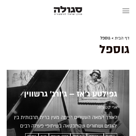
Skip
to
content
דף הבית
> גוספל
גוספל
גפילטע ג'אז – ג׳ורג׳ גרשווין
ארי קטורזה
לאורך המאה העשרים הייתה מעין ברית תרבותית בין
יהודים ושחורים שהתבטאה בשיתופי פעולה רבים
במוזיקה האמריקנית. אחד היהודים שהוקסמו מהמוזיקה