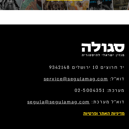
יד חרוצים 10 ירושלים 9342148
דוא”ל:
service@segulamag.com
מערכת: 02-5004351
דוא”ל מערכת:
segula@segulamag.com
מדיניות האתר ופרטיות