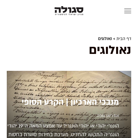
Skip
to
content
דף הבית
> נאולוגים
נאולוגים
מנבכי הארכיון | הקרע הסופי
אודריאן שפה
הונגרי יהודי או יהודי הונגרי? עד אמצע המאה ה־19 יהודי
הונגריה התקשו להחליט. מערכת בחירות סוערת בחסות