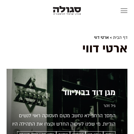
Skip
to
content
דף הבית
> ארטי דווי
ארטי דווי
מגן דוד בבוליווד
גיל זהר
המסך הרחב לא נחשב מקום תעסוקה ראוי לנשים
הודיות. מי שפנו לעיסוק החדש וקצרו את התהילה היו
בני מיעוטים קטנים שלא פחדו לחדש, והדבר אפשר