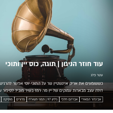
עוד חוזר הניגון | תוגה, כוס יין ותוכי
עטר פלג
כששומעים את אריק איינשטיין שר על התוכי יוסי אפשר להרגיש
דולה עצב מבארות עמוקים של יין מר. רמז בשיר מוביל לסיפור ע
שדולה תוגה מבארו של משורר אחר עטר פלג שיר על...
אביגדור המאירי
אברהם חלפי
גיליון 97 | תמוז תשע"ח
מדורים
מוסיקה