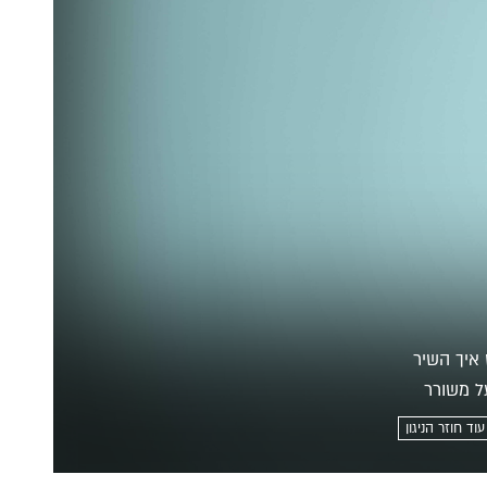
 איך השיר
ל משורר
עוד חוזר הניגון