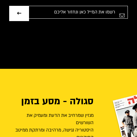
אימייל
סגולה - מסע בזמן
מגזין שמרחיב את הדעת ומעמיק את
השורשים
היסטוריה נגישה, מרהיבה ומרתקת ממיטב