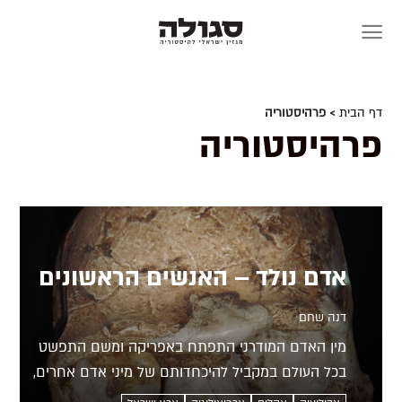
Skip
to
content
דף הבית
> פרהיסטוריה
פרהיסטוריה
אדם נולד – האנשים הראשונים
דנה שחם
מין האדם המודרני התפתח באפריקה ומשם התפשט
בכל העולם במקביל להיכחדותם של מיני אדם אחרים,
בעיקר הניאנדרטלים שחיו באירופה ובמערב אסיה. ארץ