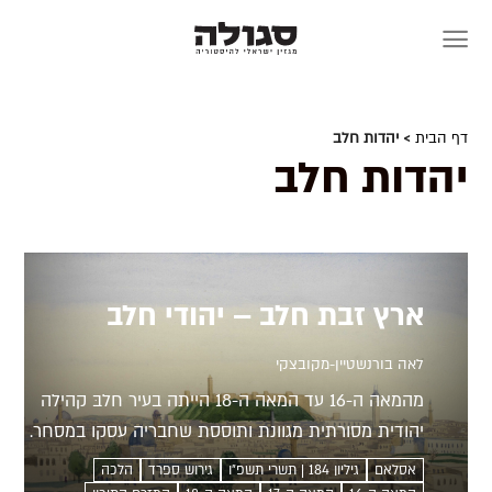
Skip
to
content
דף הבית
> יהדות חלב
יהדות חלב
ארץ זבת חלב – יהודי חלב
לאה בורנשטיין-מקובצקי
מהמאה ה-16 עד המאה ה-18 הייתה בעיר חלבּ קהילה
יהודית מסורתית מגוונת ותוססת שחבריה עסקו במסחר.
לצד המשפחות הוותיקות בלטו גם הפרנקוס - סוחרים
אסלאם
גיליון 184 | תשרי תשפ״ו
גירוש ספרד
הלכה