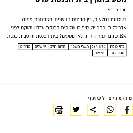
תמר הירדני
בשכונות נחלאות, בין הבתים הנושנים, מסתתרת פנינה
אדריכלית יפהפייה. סיפורו של בית הכנסת עדס שהוקם לפני
124 שנים תמר הירדני לאן נוסעים? בית הכנסת עדסבית כנסת
היסטורי של קהילת יוצאי חלבּ רחוב באר שבע 1, ירושלים...
בתי כנסת
גיליון 184 | תשרי תשפ״ו
יהדות חלב
ירושלים
מדורים
מסע בזמן
נחלאות
מוזמנים לשתף