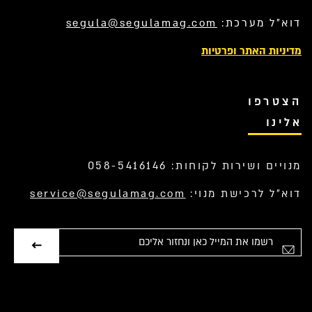
דוא”ל מערכת:
segula@segulamag.com
מדיניות האתר ופרטיות
הצטרפו
אלינו
מנויים ושירות לקוחות: 058-5416146
דוא”ל לרכישת מנוי:
service@segulamag.com
אימייל