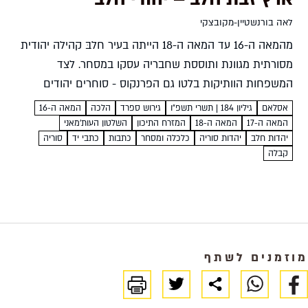
לאה בורנשטיין-מקובצקי
מהמאה ה-16 עד המאה ה-18 הייתה בעיר חלבּ קהילה יהודית
מסורתית מגוונת ותוססת שחבריה עסקו במסחר. לצד
המשפחות הוותיקות בלטו גם הפרנקוס - סוחרים יהודים
מאיטליה שהביאו עמם רוח חדשה לעיר. סיפורו של אליהו
אסלאם
גיליון 184 | תשרי תשפ״ו
גירוש ספרד
הלכה
המאה ה-16
סילוירה...
המאה ה-17
המאה ה-18
המזרח התיכון
השלטון העות'מאני
יהדות חלב
יהדות סוריה
כלכלה ומסחר
כתבות
כתבי יד
סוריה
קבלה
מוזמנים לשתף