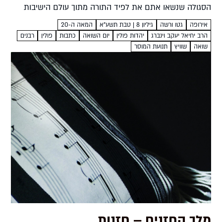
הסגולה שנשאו אתם את לפיד התורה מתוך עולם הישיבות
הישן, דרך התופת של שנות השואה, והעמידו לאורם דור
אירופה
גטו ורשה
גיליון 8 | טבת תשע"א
המאה ה-20
חדש...
הרב יחיאל יעקב וינברג
יהדות פולין
יום השואה
כתבות
פולין
רבנים
שואה
שוויץ
תנועת המוסר
מלך החזנים – חזנות