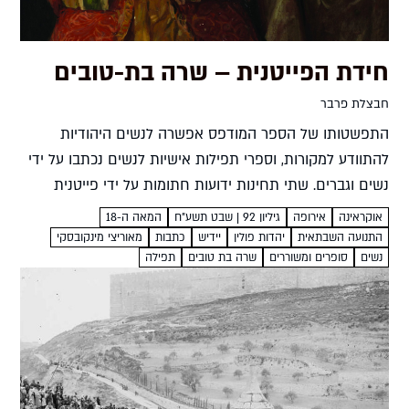
חידת הפייטנית – שרה בת-טובים
חבצלת פרבר
התפשטותו של הספר המודפס אפשרה לנשים היהודיות
להתוודע למקורות, וספרי תפילות אישיות לנשים נכתבו על ידי
נשים וגברים. שתי תחינות ידועות חתומות על ידי פייטנית
מסתורית בשם שרה בת-טובים חבצלת פרבר מסך מסתורין
אוקראינה
אירופה
גיליון 92 | שבט תשע"ח
המאה ה-18
אופף את...
התנועה השבתאית
יהדות פולין
יידיש
כתבות
מאוריצי מינקובסקי
נשים
סופרים ומשוררים
שרה בת טובים
תפילה