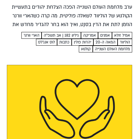
ערב מלחמת העולם השנייה הפכה הצלחת יהודים בתעשיית
הקולנוע של הוליווד לשאלה פוליטית. מה קרה כשהארי וורנר
הוזמן לתת את הדין בסנָט, ואיך הוא בחר להגדיר מחדש את
הזהות האמריקאית? יובל ריבלין הארי וורנר לא...
אמיל זולא
אמנים
אמריקה
גיליון 182 | אב תשפ”ה
הארי וורנר
הוליווד
המאה ה-20
יהדות פולין
כתבות
לוס אנג'לס
מלחמת העולם השנייה
קולנוע