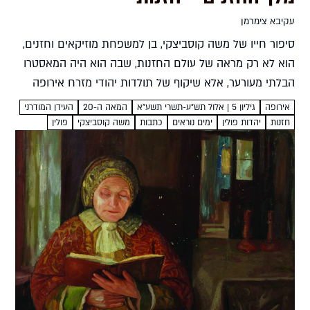
עקיבא צימרמן
סיפור חייו של משה קוסביצקי, בן למשפחת מוזיקאים וחזנים,
הוא לא רק מראה של עולם החזנות, שבה הוא היה המאסטרו
הבלתי מעורער, אלא שיקוף של תולדות יהודי מזרח אירופה
במאה העשרים. מסמורגון ועד ניו יורק,...
אירופה
גיליון 5 | אלול תש"ע-תשרי תשע"א
המאה ה-20
העידן המודרני
חזנות
יהדות פולין
ימים נוראים
כתבות
משה קוסביצקי
פולין