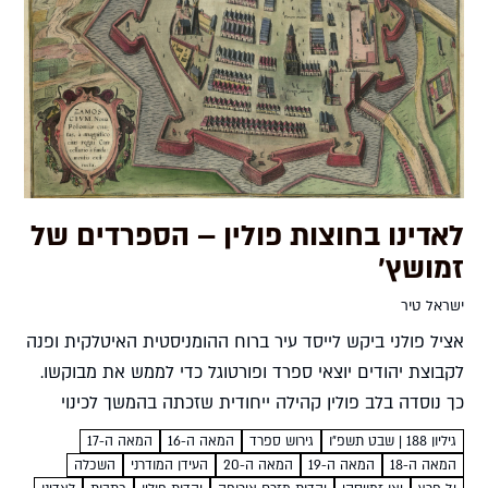
לאדינו בחוצות פולין – הספרדים של
זמושץ'
ישראל טיר
אציל פולני ביקש לייסד עיר ברוח ההומניסטית האיטלקית ופנה
לקבוצת יהודים יוצאי ספרד ופורטוגל כדי לממש את מבוקשו.
כך נוסדה בלב פולין קהילה ייחודית שזכתה בהמשך לכינוי
ירושלים דפולין בפי משכילי הדור ישראל טיר אציל...
גיליון 188 | שבט תשפ״ו
גירוש ספרד
המאה ה-16
המאה ה-17
המאה ה-18
המאה ה-19
המאה ה-20
העידן המודרני
השכלה