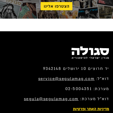
יד חרוצים 10 ירושלים 9342148
דוא”ל:
service@segulamag.com
מערכת: 02-5004351
דוא”ל מערכת:
segula@segulamag.com
מדיניות האתר ופרטיות