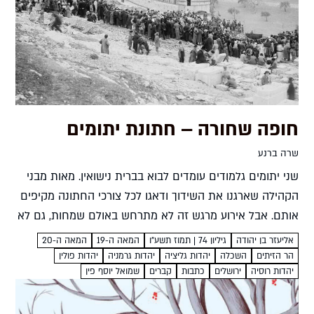
חופה שחורה – חתונת יתומים
שרה ברנע
שני יתומים גלמודים עומדים לבוא בברית נישואין. מאות מבני
הקהילה שארגנו את השידוך ודאגו לכל צורכי החתונה מקיפים
אותם. אבל אירוע מרגש זה לא מתרחש באולם שמחות, גם לא
בכיכר העיר, אלא בבית העלמין המקומי....
אליעזר בן יהודה
גיליון 74 | תמוז תשע"ו
המאה ה-19
המאה ה-20
הר הזיתים
השכלה
יהדות גליציה
יהדות גרמניה
יהדות פולין
יהדות רוסיה
ירושלים
כתבות
קברים
שמואל יוסף פין