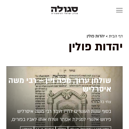
Skip
to
content
דף הבית
> יהדות פולין
יהדות פולין
שולחן ערוך, מפה ויין – רבי משה
איסרליש
צחי כהן
בסוף שנות העשרים לחייו חיבר רבי משה איסרליש
פירוש אלגורי למגילת אסתר ושלח אותו לאביו בפורים,
כחלופה למשלוח מנות. החיבור מספק הצצה נדירה