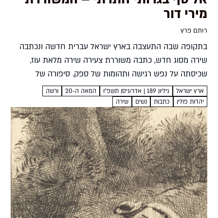
מירי דור
רותם פרץ
בתקופה שבה התעצבה בארץ ישראל עברית חדשה ונכתבה
שירה מסוג חדש, כתבה משוררת צעירה שירה מלאת עוז,
שכיסתה על נפש רגישה ותהומות של ספק. סיפורה של
משוררת לא מוכרת שניסתה לסלול לה דרך משלה רותם...
ארץ ישראל
גיליון 189 | אדר/ניסן תשפ״ו
המאה ה-20
ורשה
יהדות פולין
כתבות
נשים
שירה