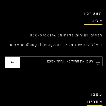
הצטרפו
אלינו
מנויים ושירות לקוחות: 058-5416146
דוא”ל לרכישת מנוי:
service@segulamag.com
אימייל
עקבו
אחרינו