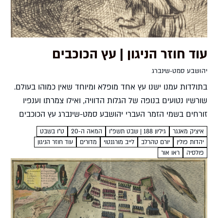
עוד חוזר הניגון | עץ הכוכבים
יהושבע סמט-שינברג
בתולדות עמנו ישנו עץ אחד מופלא ומיוחד שאין כמוהו בעולם.
שורשיו נטועים בנופה של הגלות הדוויה, ואילו צמרתו וענפיו
זורחים בשמי הזמר העברי יהושבע סמט-שינברג עץ הכוכבים
מלים: לייב מורגנטוימיידיש: יורם טהרלבלחן: נורית הירש
איציק מאנגר
גיליון 188 | שבט תשפ״ו
המאה ה-20
ט"ו בשבט
לקריאה...
יהדות פולין
יורם טהרלב
לייב מורגנטוי
מדורים
עוד חוזר הניגון
פולסיה
ראו אור