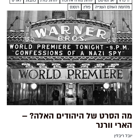
י.ל פרץ
יאן זמויסקי
יהדות מזרח אירופה
יהדות פולין
כתבות
לאדינו
מלחמת העולם השנייה
פולין
רנסנס
מה הסרט של היהודים האלה? –
הארי וורנר
יובל ריבלין