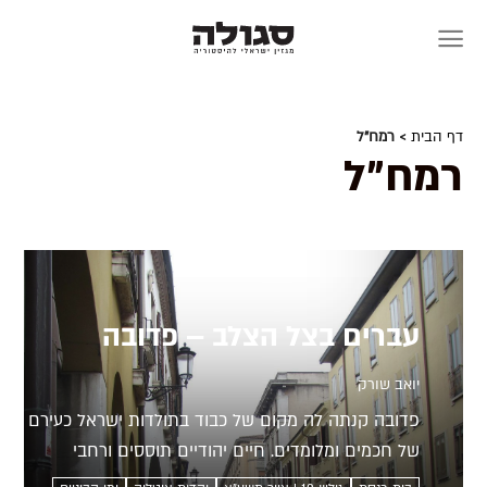
Skip
to
content
דף הבית
> רמח"ל
רמח"ל
עברים בצל הצלב – פדובה
יואב שורק
פדובה קנתה לה מקום של כבוד בתולדות ישראל כעירם
של חכמים ומלומדים. חיים יהודיים תוססים ורחבי
אופקים שקקו בעיר האוניברסיטאית, אך תמיד בתודעת