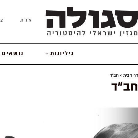
Skip
to
אודות
צו
content
גיליונות
נושאים
דף הבית
> חב"ד
חב"ד