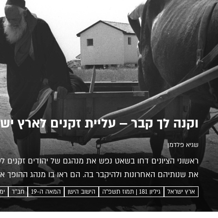
וקנה לך קבר – עליית זקנים לארץ יש
שגיא פלדמן
ראשוני הציונים דחו בשאט נפש את מנהגם של יהודים זקנים לע
את שנותיהם האחרונות ולהיקבר בה. הם ראו בו מנהג ההופך א
עתיד. האם סיפוריהם...
ארץ ישראל
גיליון 181 | תמוז תשפ”ה
הישוב הישן
המאה ה-19
חב"ד
ימ