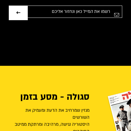
אימייל
סגולה - מסע בזמן
מגזין שמרחיב את הדעת ומעמיק את
השורשים
היסטוריה נגישה, מרהיבה ומרתקת ממיטב