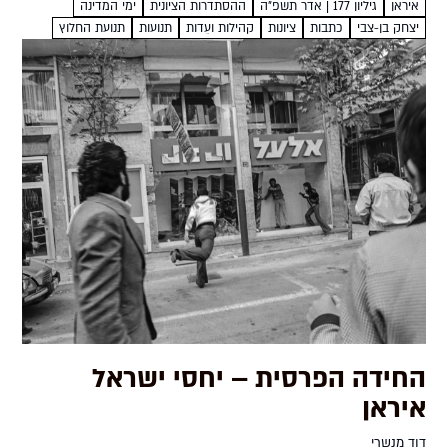
איראן
גיליון 177 | אדר תשפ"ה
ההסתדרות הציונית
ימי המדינה
ומלכיה הובילו רפורמות בתחומי הצבא, הממשל...
יצחק בן-צבי
כתבות
ציונות
קהילות ועֵדות
תנועות
תנועת החלוץ
החידה הפרסית – יחסי ישראל
איראן
דוד מנשרי