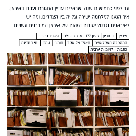
עד לפני כחמישים שנה ישראלים עדיין התגוררו ועבדו באיראן.
איך הגענו למלחמה ישירה וגלויה בין הצדדים, ומה יש
לאיראנים נגדנו? יסודות הזהות של איראן המודרנית עשויים
לספק הסברים דוד מנשרי המהפכה האסלאמית שהתחוללה
איראן
בן גוריון
גיליון 177 | אדר תשפ"ה
האביב הערבי
ב-1979 הייתה...
המהפכה האסלאמית
חאפז אל-אסד
חומיני
טהרן
ימי המדינה
כתבות
לאומיות ערבית