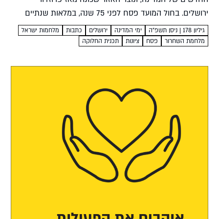
ירושלים. בחול המועד פסח לפני 75 שנה, במלאות שנתיים
למדינה, הגיעו מתיישבי הפרוזדור לבירה וצעדו בתהלוכה
גיליון 178 | ניסן תשפ"ה
ימי המדינה
ירושלים
כתבות
מלחמות ישראל
חגיגית עם תושבי ירושלים....
מלחמת השחרור
פסח
ציונות
תכנית החלוקה
אוהבים את הפעילות