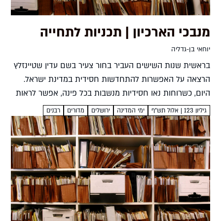
מנבכי הארכיון | תכניות לתחייה
יוחאי בן-גדליה
בראשית שנות השישים העביר בחור צעיר בשם עדין שטיינזלץ
הרצאה על האפשרות להתחדשות חסידית במדינת ישראל.
היום, כשרוחות נאו חסידיות מנשבות בכל פינה, אפשר לראות
במסמך שעליו התבססה ההרצאה נבואה, אולם מי שמכיר את
גיליון 123 | אלול תש"ף
ימי המדינה
ירושלים
מדורים
רבנים
הכותב...