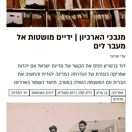
מנבכי הארכיון | ידיים מושטות אל
מעבר לים
עדי שרצר
דוד בן־גוריון תפס את הקשר של מדינת ישראל עם יהדות
אמריקה כנגזרת של הגדרתה כמדינה יהודית והחשיב את
הברית עם המעצמה העולה במערב. תיעוד השמור בארכיונו
מגלה את ההתרגשות הגדולה שעורר ביקורו הראשון בארצות
אמריקה
בן גוריון
גיליון 130 | ניסן תשפ"א
זיכרון ועצמאות
ימי המדינה
הברית...
מדורים