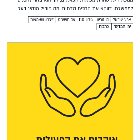
ממשלה על טהרת מפלגות הפועלים, אך הוא בחר להכניס
לממשלתו דווקא את החזית הדתית. מה הוביל מנהיג בעל
הכרה חילונית ברורה לוותר על מדינה חילונית? צבי צמרת...
ארץ ישראל
בן גוריון
גיליון 110 | אב תשע"ט
זיכרון ועצמאות
ימי המדינה
כתבות
אוהבים את הפעילות