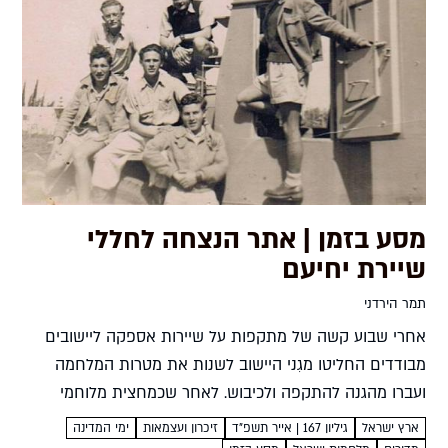
מסע בזמן | אתר הנצחה לחללי
שיירת יחיעם
תמר הירדני
אחרי שבוע קשה של מתקפות על שיירות אספקה ליישובים
מבודדים החליטו מגִני היישוב לשנות את מטרות המלחמה
ועברו מהגנה להתקפה ולכיבוש. לאחר שכמחצית מלוחמי
שיירת יחיעם נהרגו יצא לדרך מבצע בן עמי לכיבוש הגליל
ארץ ישראל
גיליון 167 | אייר תשפ"ד
זיכרון ועצמאות
ימי המדינה