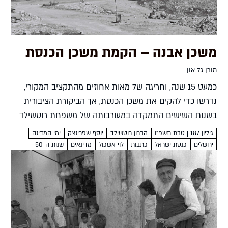
משכן אבנה – הקמת משכן הכנסת
מורן גל און
כמעט 15 שנה, וחריגה של מאות אחוזים מהתקציב המקורי,
נדרשו כדי להקים את משכן הכנסת, אך הביקורת הציבורית
בשנות השישים התמקדה במעורבותה של משפחת רוטשילד
שמימנה חלק גדול מעלות הבניין מורן גל און עצמתי עיניי...
גיליון 187 | טבת תשפ"ו
הברון רוטשילד
יוסף שפרינצק
ימי המדינה
ירושלים
כנסת ישראל
כתבות
לוי אשכול
מדינאים
שנות ה-50