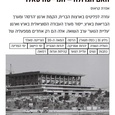
אפרת קראוס
עזרה לפליטים בארצות הברית, הקמת ארגון 'הדסה' ומערך
הבריאות בארץ, ייסוד מערך העבודה הסוציאלית בארץ וארגון
'עליית הנוער' ערב השואה. אלה הם רק אחדים ממפעליה של
הנרייטה סאלד - נערה יהודייה בעלת השקפה פציפיסטית
גיליון 31 | כסלו תשע"ג
הדסה
המאה ה-20
הנרייטה סאלד
מארצות...
העליה השניה
יהדות אמריקה
יהדות הונגריה
ימי היישוב
ימי המדינה
כתבות
נשים
עליית הנוער
קהילות ועֵדות
רפואה