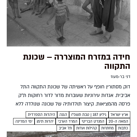
חידה במזרח המוצררה – שכונת
התקווה
דני בר-מעוז
דוק מסתורין חופף על ראשיתה של שכונת התקווה התל
אביבית. אגדות עירוניות שעוברות מדור לדור רחוקות ת"ק
פרסה מהמציאות. קיצור תולדותיה של שכונה שנולדה ללא
תכנון וצמחה ללא פיקוח עירוני דני בר-מעוז נהוג לומר כי...
ארץ ישראל
גיליון 187 | טבת תשפ"ו
הגנה
היהדות הספרדית
המאה ה-20
המנדט הבריטי
המרד הערבי
יהדות תימן
ימי המדינה
כתבות
מחתרות
קהילות ועֵדות
תל אביב