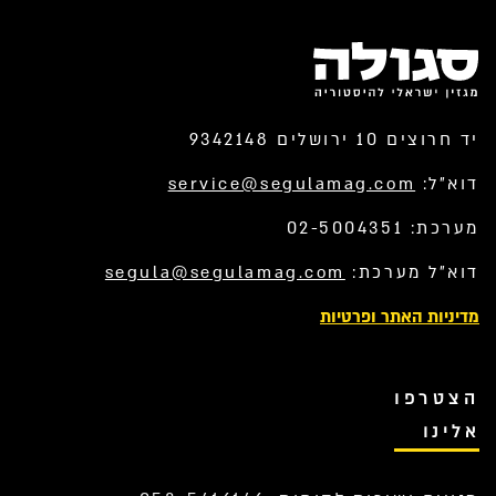
יד חרוצים 10 ירושלים 9342148
דוא”ל:
service@segulamag.com
מערכת: 02-5004351
דוא”ל מערכת:
segula@segulamag.com
מדיניות האתר ופרטיות
הצטרפו
אלינו