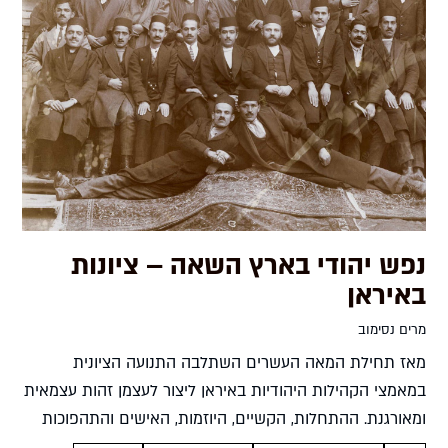
נפש יהודי בארץ השאה – ציונות
באיראן
מרים נסימוב
מאז תחילת המאה העשרים השתלבה התנועה הציונית
במאמצי הקהילות היהודיות באיראן ליצור לעצמן זהות עצמאית
ומאורגנת. ההתחלות, הקשיים, היוזמות, האישים והתהפוכות
מרים נסימוב במאה ה-19 שלטה באיראן השושלת הקאג'ארית,