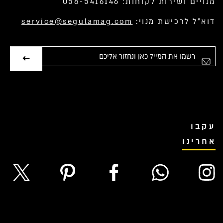
מנויים ושירות לקוחות: 058-5416146
דוא”ל לרכישת מנוי:
service@segulamag.com
אימייל
עקבו
אחרינו