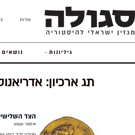
Skip
to
אודות
צו
content
גיליונות
נושאים
תג ארכיון:
אדריאנוס
הצד השלישי 
איתמר עצמון
מטבע זהב רומי שה