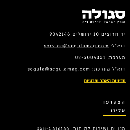
יד חרוצים 10 ירושלים 9342148
דוא”ל:
service@segulamag.com
מערכת: 02-5004351
דוא”ל מערכת:
segula@segulamag.com
מדיניות האתר ופרטיות
הצטרפו
אלינו
מנויים ושירות לקוחות: 058-5416146