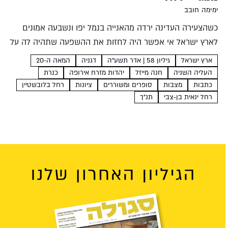
ימימה חובב
כשהצעירה העדינה ירדה מהאנייה בנמל יפו ונשבעה אמונים
לארץ ישראל אי אפשר היה לחזות את ההשפעה שתהיה לה על
רוח התחייה הציונית ועל תרבותה. שמה של הצעירה היה רחל
ארץ ישראל
גיליון 58 | אדר תשע"ה
דגניה
המאה ה-20
בלובשטיין, אולם היא נודעה עד מהרה...
העליה השניה
חנה מייזל
יהדות מזרח אירופה
כנרת
כתבות
מצבות
סופרים ומשוררים
ציונות
רחל בלובשטיין
רחל ינאית בן-צבי
תנ"ך