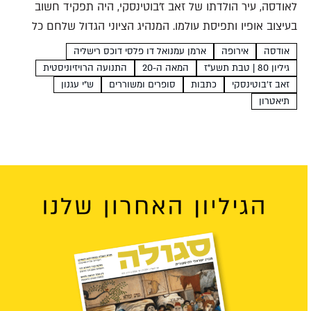
לאודסה, עיר הולדתו של זאב ז'בוטינסקי, היה תפקיד חשוב
בעיצוב אופיו ותפיסת עולמו. המנהיג הציוני הגדול שלחם כל
חייו למען ארץ ישראל הותיר בלבו פינה חמה לעיר הרוסית
אודסה
אירופה
ארמן עמנואל דו פלסי דוכס רישליה
הקוסמופוליטית שאליה ערג בכל נימי לבו, ושילב...
גיליון 80 | טבת תשע"ז
המאה ה-20
התנועה הרויזיוניסטית
זאב ז'בוטינסקי
כתבות
סופרים ומשוררים
ש"י עגנון
תיאטרון