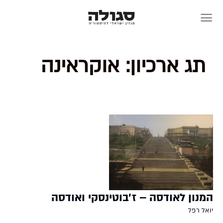
Skip
to
content
תג ארכיון:
אוקראינה
המנון לאודסה – ז׳בוטינסקי ואודסה
יואל רפל