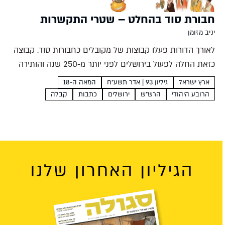
חבורת סוד בהחלט – שטרי התקשרות
יניב מזומן
לאורך הדורות פעלו קבוצות של מקובלים כחבורות סוד. קבוצה
כזאת החלה לפעול בירושלים לפני יותר מ-250 שנה והותירה
אחריה מכתבים מסקרנים, שטרי התקשרות שבהם התחייבו בני
ארץ ישראל
גיליון 93 | אדר תשע"ח
המאה ה-18
החבורה לקבל על עצמם שותפות רוחנית של אהבה ומחויבות....
הרובע היהודי
הרש"ש
ירושלים
כתבות
קבלה